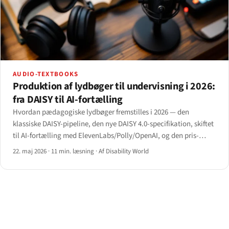
AUDIO-TEXTBOOKS
Produktion af lydbøger til undervisning i 2026:
fra DAISY til AI-fortælling
Hvordan pædagogiske lydbøger fremstilles i 2026 — den
klassiske DAISY-pipeline, den nye DAISY 4.0-specifikation, skiftet
til AI-fortælling med ElevenLabs/Polly/OpenAI, og den pris-
kvalitets-afvejning, der stadig adskiller en studiebog fra en
22. maj 2026
·
11 min. læsning
·
Af Disability World
podcast.