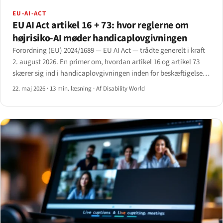
EU-AI-ACT
EU AI Act artikel 16 + 73: hvor reglerne om
højrisiko-AI møder handicaplovgivningen
Forordning (EU) 2024/1689 — EU AI Act — trådte generelt i kraft
2. august 2026. En primer om, hvordan artikel 16 og artikel 73
skærer sig ind i handicaplovgivningen inden for beskæftigelse,
uddannelse og vigtige tjenester.
22. maj 2026
·
13 min. læsning
·
Af Disability World