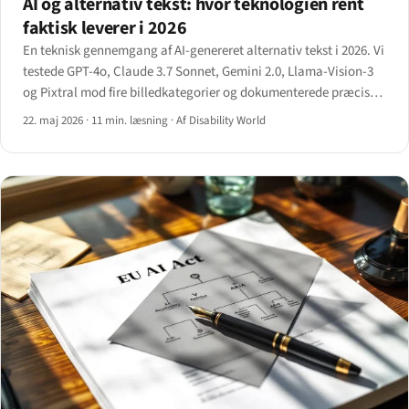
AI og alternativ tekst: hvor teknologien rent
faktisk leverer i 2026
En teknisk gennemgang af AI-genereret alternativ tekst i 2026. Vi
testede GPT-4o, Claude 3.7 Sonnet, Gemini 2.0, Llama-Vision-3
og Pixtral mod fire billedkategorier og dokumenterede præcist,
hvor teknologien leverer, og hvor den stadig hallucinerer.
22. maj 2026
·
11 min. læsning
·
Af Disability World