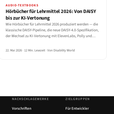
AUDIO-TEXTBOOKS
Hörbücher für Lehrmittel 2026: Von DAISY
bis zur KI-Vertonung
Wie Hörbücher für Lehrmittel 2026 produziert werden — die
klassische DAISY-Pipeline, die neue DAISY-4.0-Spezifikation,
der Wechsel zu KI-Vertonung mit ElevenLabs, Polly und
OpenAI sowie der Kosten-Qualitäts-Zielkonflikt, der ein
Lehrwerk von einem Podcast unterscheidet.
22. Mai 2026
·
12 Min. Lesezeit
·
Von Disability World
NACHSCHLAGEWERKE
ZIELGRUPPEN
Vorschriften
Für Entwickler