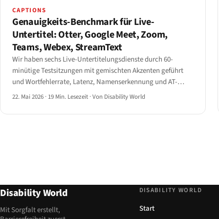
CAPTIONS
Genauigkeits-Benchmark für Live-
Untertitel: Otter, Google Meet, Zoom,
Teams, Webex, StreamText
Wir haben sechs Live-Untertitelungsdienste durch 60-
minütige Testsitzungen mit gemischten Akzenten geführt
und Wortfehlerrate, Latenz, Namenserkennung und AT-
Integration gemessen.
22. Mai 2026
·
19 Min. Lesezeit
·
Von Disability World
DISABILITY WORLD
Disability World
Start
Mit Sorgfalt erstellt,