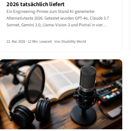
2026 tatsächlich liefert
Ein Engineering-Primer zum Stand KI-generierter
Alternativtexte 2026. Getestet wurden GPT-4o, Claude 3.7
Sonnet, Gemini 2.0, Llama-Vision-3 und Pixtral in vier
Bildkategorien — mit genauen Ergebnissen, wo die
Technologie liefert und wo sie noch halluziniert.
22. Mai 2026
·
12 Min. Lesezeit
·
Von Disability World