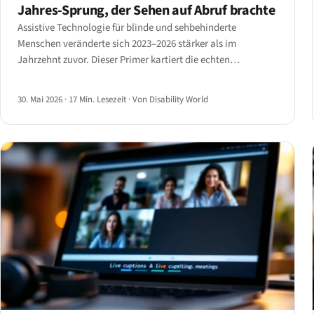
Jahres-Sprung, der Sehen auf Abruf brachte
Assistive Technologie für blinde und sehbehinderte
Menschen veränderte sich 2023–2026 stärker als im
Jahrzehnt zuvor. Dieser Primer kartiert die echten
Innovationen — Be My AI, Ray-Ban Meta, smarter
Langstock, Monarch und KI-Screenreader — was jedes Gerät
30. Mai 2026
·
17 Min. Lesezeit
·
Von Disability World
leistet und wo es noch scheitert.