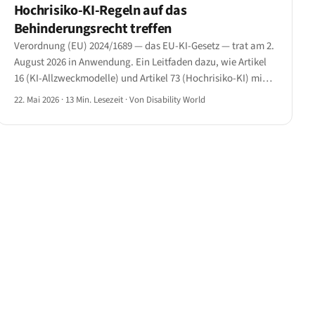
Hochrisiko-KI-Regeln auf das
Behinderungsrecht treffen
Verordnung (EU) 2024/1689 — das EU-KI-Gesetz — trat am 2.
August 2026 in Anwendung. Ein Leitfaden dazu, wie Artikel
16 (KI-Allzweckmodelle) und Artikel 73 (Hochrisiko-KI) mit
dem Behinderungsrecht in Beschäftigung, Bildung und
22. Mai 2026
·
13 Min. Lesezeit
·
Von Disability World
wesentlichen Diensten zusammentreffen.