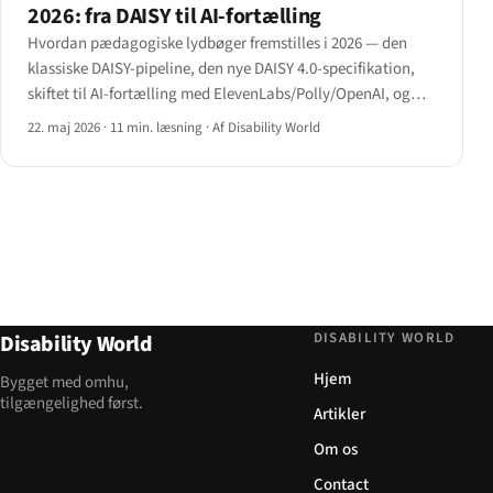
2026: fra DAISY til AI-fortælling
Hvordan pædagogiske lydbøger fremstilles i 2026 — den
klassiske DAISY-pipeline, den nye DAISY 4.0-specifikation,
skiftet til AI-fortælling med ElevenLabs/Polly/OpenAI, og
den pris-kvalitets-afvejning, der stadig adskiller en
22. maj 2026
·
11 min. læsning
·
Af Disability World
studiebog fra en podcast.
DISABILITY WORLD
Disability World
Hjem
Bygget med omhu,
tilgængelighed først.
Artikler
Om os
Contact