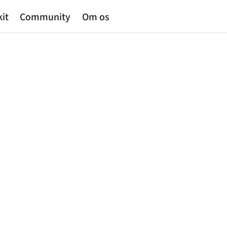
kit
Community
Om os