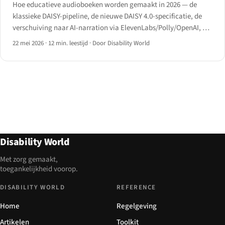
Hoe educatieve audioboeken worden gemaakt in 2026 — de
klassieke DAISY-pipeline, de nieuwe DAISY 4.0-specificatie, de
verschuiving naar AI-narration via ElevenLabs/Polly/OpenAI, en
de kosten-kwaliteitsafweging die een leerboek van een podcast
22 mei 2026
·
12 min. leestijd
·
Door Disability World
blijft onderscheiden.
Disability World
Met zorg gemaakt,
toegankelijkheid voorop.
DISABILITY WORLD
REFERENCE
Home
Regelgeving
Artikelen
Toolkit