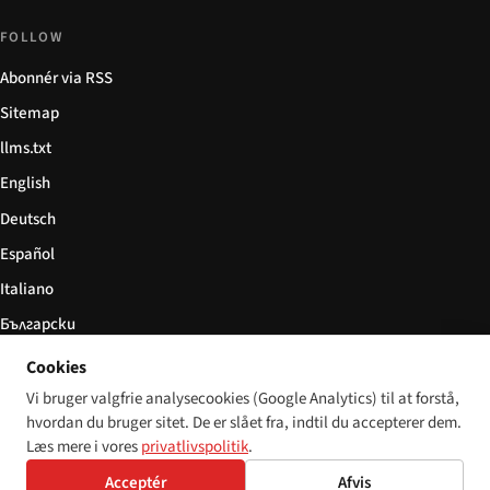
FOLLOW
Abonnér via RSS
Sitemap
llms.txt
English
Deutsch
Español
Italiano
Български
简体中文
Cookies
Vi bruger valgfrie analysecookies (Google Analytics) til at forstå,
hvordan du bruger sitet. De er slået fra, indtil du accepterer dem.
Læs mere i vores
privatlivspolitik
.
© 2026 Disability World. Alle rettigheder forbeholdes.
Cookie settings
Acceptér
Afvis
English
Deutsch
Español
Italiano
Български
简体中文
Polski
Français