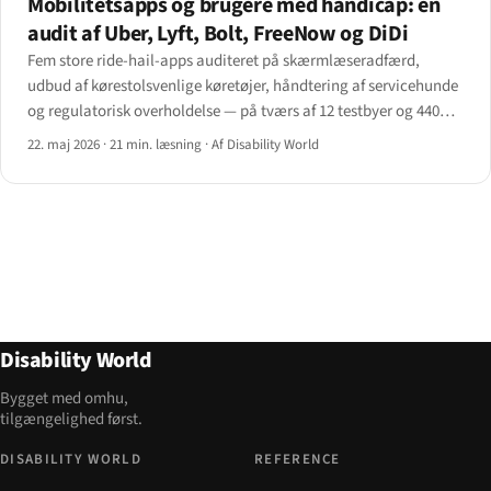
Mobilitetsapps og brugere med handicap: en
audit af Uber, Lyft, Bolt, FreeNow og DiDi
Fem store ride-hail-apps auditeret på skærmlæseradfærd,
udbud af kørestolsvenlige køretøjer, håndtering af servicehunde
og regulatorisk overholdelse — på tværs af 12 testbyer og 440
testture.
22. maj 2026
·
21 min. læsning
·
Af Disability World
Disability World
Bygget med omhu,
tilgængelighed først.
DISABILITY WORLD
REFERENCE