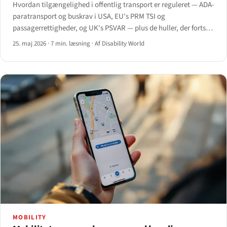
Hvordan tilgængelighed i offentlig transport er reguleret — ADA-
paratransport og buskrav i USA, EU's PRM TSI og
passagerrettigheder, og UK's PSVAR — plus de huller, der fortsat
findes fra perronen til appen.
25. maj 2026
·
7 min. læsning
·
Af Disability World
MOBILITY