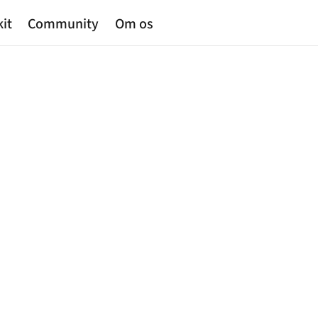
kit
Community
Om os