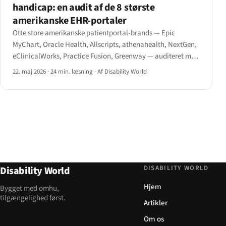
handicap: en audit af de 8 største
amerikanske EHR-portaler
Otte store amerikanske patientportal-brands — Epic
MyChart, Oracle Health, Allscripts, athenahealth, NextGen,
eClinicalWorks, Practice Fusion, Greenway — auditeret mod
WCAG 2.1 AA og HHS Section 504-slutreglen fra maj 2024.
22. maj 2026
·
24 min. læsning
·
Af Disability World
DISABILITY WORLD
Disability World
Hjem
Bygget med omhu,
tilgængelighed først.
Artikler
Om os