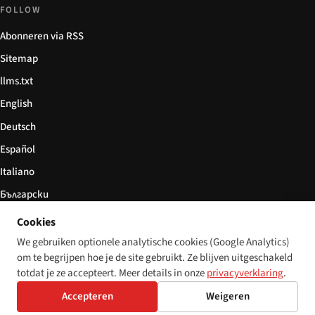
FOLLOW
Abonneren via RSS
Sitemap
llms.txt
English
Deutsch
Español
Italiano
Български
简体中文
Cookies
We gebruiken optionele analytische cookies (Google Analytics)
om te begrijpen hoe je de site gebruikt. Ze blijven uitgeschakeld
totdat je ze accepteert. Meer details in onze
privacyverklaring
.
© 2026 Disability World. Alle rechten voorbehouden.
Cookie settings
Accepteren
Weigeren
English
Deutsch
Español
Italiano
Български
简体中文
Polski
Français
Nederlands
Taal: