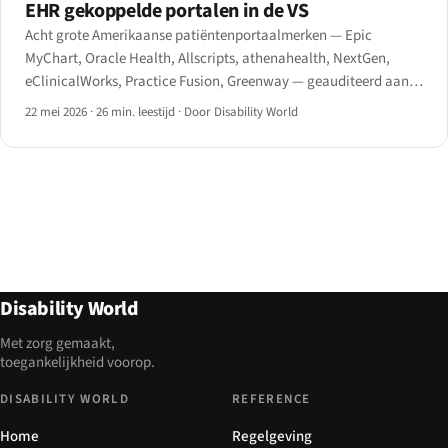
EHR gekoppelde portalen in de VS
Acht grote Amerikaanse patiëntenportaalmerken — Epic
MyChart, Oracle Health, Allscripts, athenahealth, NextGen,
eClinicalWorks, Practice Fusion, Greenway — geauditeerd aan
de hand van WCAG 2.1 AA en de HHS Section 504-eindregel van
22 mei 2026
·
26 min. leestijd
·
Door Disability World
mei 2024.
Disability World
Met zorg gemaakt,
toegankelijkheid voorop.
DISABILITY WORLD
REFERENCE
Home
Regelgeving