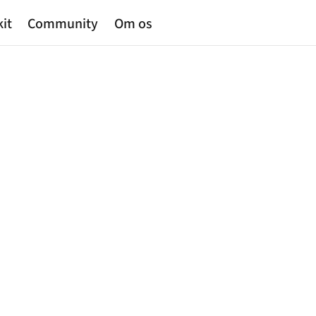
kit
Community
Om os