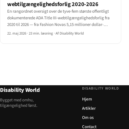
webtilgængelighedsforlig 2020-2026
En rangordnet oversigt over de tyve-fem største offentligt
dokumenterede ADA Title III-webtilgængelighedsforlig fra
2020 til 2026 — fra Fashion Novas 5,15 millioner dollar-
klassesøgsmålsforlig til mellemstor sekscifret beløb i
22. maj 2026
·
23 min. læsning
·
Af Disability World
bunden — med samlet brancheanalyse.
DISABILITY WORLD
Disability World
Hjem
Bygget med omhu,
tilgængelighed først.
Artikler
Om os
Contact