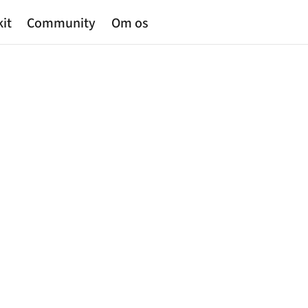
kit
Community
Om os