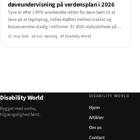
døveundervisning på verdensplan i 2026
Tyve år efter CRPD anerkendte retten for døve børn til at
lære på et tegnsprog, måles kløften mellem traktat og
klasseværelse stadig i millioner. Et 2026-statusbillede på
tværs af seks lande, tre undervisningsmodeller og de
22. maj 2026
·
18 min. læsning
·
Af Disability World
politikmekanismer, der begynder at lukke det.
DISABILITY WORLD
Disability World
Hjem
Bygget med omhu,
tilgængelighed først.
Artikler
Om os
Contact