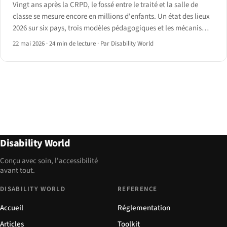
Vingt ans après la CRPD, le fossé entre le traité et la salle de
classe se mesure encore en millions d'enfants. Un état des lieux
2026 sur six pays, trois modèles pédagogiques et les mécanismes
politiques qui commencent à le combler.
22 mai 2026
·
24 min de lecture
·
Par Disability World
Disability World
Conçu avec soin, l'accessibilité
avant tout.
DISABILITY WORLD
REFERENCE
Accueil
Réglementation
Articles
Toolkit