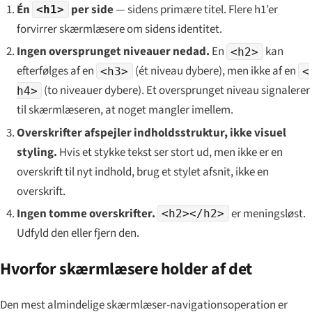
Én
per side
— sidens primære titel. Flere h1’er
<h1>
forvirrer skærmlæsere om sidens identitet.
Ingen oversprunget niveauer nedad.
En
kan
<h2>
efterfølges af en
(ét niveau dybere), men ikke af en
<h3>
<
(to niveauer dybere). Et oversprunget niveau signalerer
h4>
til skærmlæseren, at noget mangler imellem.
Overskrifter afspejler indholdsstruktur, ikke visuel
styling.
Hvis et stykke tekst ser stort ud, men ikke er en
overskrift til nyt indhold, brug et stylet afsnit, ikke en
overskrift.
Ingen tomme overskrifter.
er meningsløst.
<h2></h2>
Udfyld den eller fjern den.
Hvorfor skærmlæsere holder af det
Den mest almindelige skærmlæser-navigationsoperation er