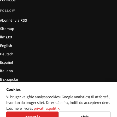
For NGOs
FOLLOW
Abonnér via RSS
Sitemap
llms.txt
English
Deutsch
Español
Italiano
Български
简体中文
Cookies
Vi bruger valgfrie analysecookies (Google Analytics) til at forstå,
hvordan du bruger sitet. De er slået fra, indtil du accepterer dem.
Læs mere i vores
privatlivspolitik
.
© 2026 Disability World. Alle rettigheder forbeholdes.
Cookie settings
English