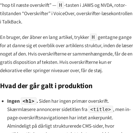
“hop til næste overskrift” —
-tasten i JAWS og NVDA, rotor-
H
tilstanden “Overskrifter” i VoiceOver, overskrifter-læsekontrollen
i TalkBack.
En bruger, der åbner en lang artikel, trykker
gentagne gange
H
for at danne sig et overblik over artiklens struktur, inden de læser
noget af den. Hvis overskrifterne er sammenhængende, får de en
gratis disposition af teksten. Hvis overskrifterne kun er
dekorative eller springer niveauer over, får de støj.
Hvad der går galt i produktion
Ingen
.
Siden har ingen primær overskrift.
<h1>
Skærmlæsere annoncerer sidetitlen fra
, men in-
<title>
page-overskriftsnavigationen har intet ankerpunkt.
Almindeligt på dårligt strukturerede CMS-sider, hvor