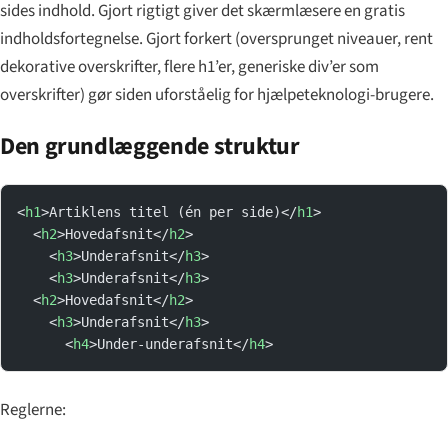
sides indhold. Gjort rigtigt giver det skærmlæsere en gratis
indholdsfortegnelse. Gjort forkert (oversprunget niveauer, rent
dekorative overskrifter, flere h1’er, generiske div’er som
overskrifter) gør siden uforståelig for hjælpeteknologi-brugere.
Den grundlæggende struktur
<
h1
>Artiklens titel (én per side)</
h1
>
  <
h2
>Hovedafsnit</
h2
>
    <
h3
>Underafsnit</
h3
>
    <
h3
>Underafsnit</
h3
>
  <
h2
>Hovedafsnit</
h2
>
    <
h3
>Underafsnit</
h3
>
      <
h4
>Under-underafsnit</
h4
>
Reglerne: