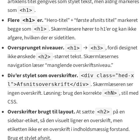
artiklens titel gengives som stylet tekst, men aldrig markeres
som
.
<h1>
Flere
er.
“Hero-titel” + “første afsnits titel” markeret
<h1>
begge som
. Skærmlæsere hører to h1’er og kan ikke
<h1>
afgøre, hvilken der er sidetitlen.
Oversprunget niveauer.
→
, fordi designet
<h1>
<h3>
ikke ønskede
-størret tekst. Skærmlæsernes
<h2>
navigation læser “manglende overskriftsniveau.”
Div’er stylet som overskrifter.
<div class="hed-x
. Skærmlæseren ser
l">Afsnitsoverskrift</div>
ingen overskrift. Løsning: brug den korrekte
, stil med
<hN>
CSS.
Overskrifter brugt til layout.
At sætte
på en
<h2>
sidebar-etiket, så den visuelt ligner en overskrift, men
etiketten ikke er en overskrift i indholdsmæssig forstand.
Brug et stylet afsnit.