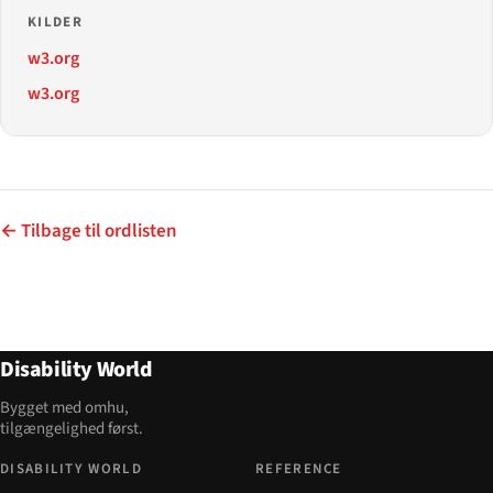
KILDER
w3.org
w3.org
← Tilbage til ordlisten
Disability World
Bygget med omhu,
tilgængelighed først.
DISABILITY WORLD
REFERENCE