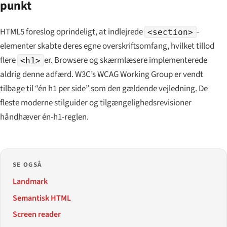
punkt
HTML5 foreslog oprindeligt, at indlejrede
-
<section>
elementer skabte deres egne overskriftsomfang, hvilket tillod
flere
er. Browsere og skærmlæsere implementerede
<h1>
aldrig denne adfærd. W3C’s WCAG Working Group er vendt
tilbage til “én h1 per side” som den gældende vejledning. De
fleste moderne stilguider og tilgængelighedsrevisioner
håndhæver én-h1-reglen.
SE OGSÅ
Landmark
Semantisk HTML
Screen reader