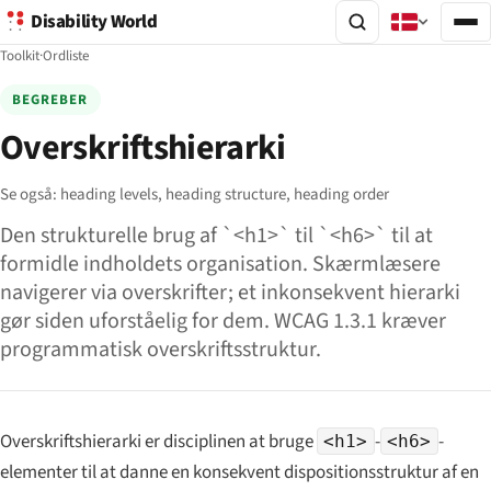
Disability World
Toolkit
·
Ordliste
BEGREBER
Overskriftshierarki
Se også:
heading levels,
heading structure,
heading order
Den strukturelle brug af `<h1>` til `<h6>` til at
formidle indholdets organisation. Skærmlæsere
navigerer via overskrifter; et inkonsekvent hierarki
gør siden uforståelig for dem. WCAG 1.3.1 kræver
programmatisk overskriftsstruktur.
Overskriftshierarki er disciplinen at bruge
-
-
<h1>
<h6>
elementer til at danne en konsekvent dispositionsstruktur af en