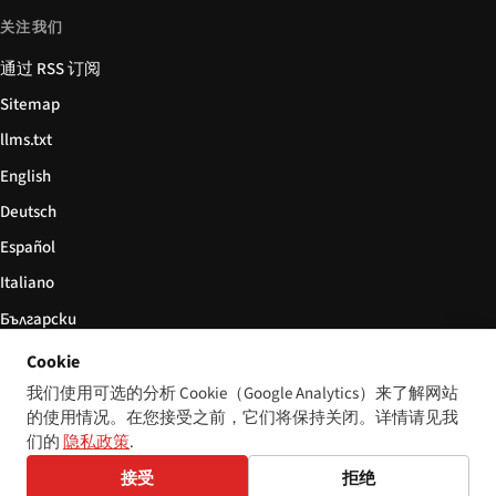
关注我们
通过 RSS 订阅
Sitemap
llms.txt
English
Deutsch
Español
Italiano
Български
简体中文
Cookie
我们使用可选的分析 Cookie（Google Analytics）来了解网站
的使用情况。在您接受之前，它们将保持关闭。详情请见我
们的
隐私政策
.
© 2026 Disability World. 版权所有。
Cookie 设置
接受
拒绝
English
Deutsch
Español
Italiano
Български
简体中文
Polski
Français
Nederlands
语