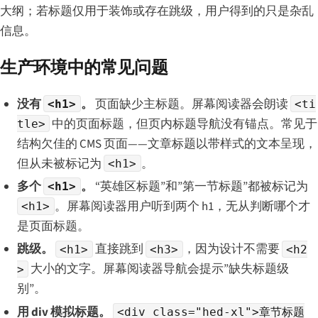
大纲；若标题仅用于装饰或存在跳级，用户得到的只是杂乱
信息。
生产环境中的常见问题
没有
。
页面缺少主标题。屏幕阅读器会朗读
<h1>
<ti
中的页面标题，但页内标题导航没有锚点。常见于
tle>
结构欠佳的 CMS 页面——文章标题以带样式的文本呈现，
但从未被标记为
。
<h1>
多个
。
“英雄区标题”和”第一节标题”都被标记为
<h1>
。屏幕阅读器用户听到两个 h1，无从判断哪个才
<h1>
是页面标题。
跳级。
直接跳到
，因为设计不需要
<h1>
<h3>
<h2
大小的文字。屏幕阅读器导航会提示”缺失标题级
>
别”。
用 div 模拟标题。
<div class="hed-xl">章节标题