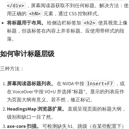
，屏幕阅读器获取不到任何标题。解决方法：使
</div>
用正确的
元素，通过 CSS 控制样式。
<hN>
将标题用于布局。
给侧边栏标签加
使其视觉上像
<h2>
标题，但该标签在内容上并非标题。应使用带样式的段
落。
如何审计标题层级
三种方法：
屏幕阅读器标题列表。
在 NVDA 中按
，或
Insert+F7
在 VoiceOver 中按 VO+U 并选择”标题”。显示的列表应作
为页面大纲有意义。若不然，修正标记。
HeadingsMap 浏览器扩展。
直观呈现页面的标题大纲，
级别和缺口一目了然。
axe-core 扫描。
可检测缺失 h1、跳级（在某些配置下）