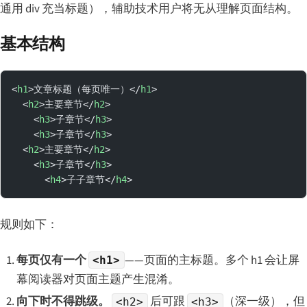
通用 div 充当标题），辅助技术用户将无从理解页面结构。
基本结构
<
h1
>文章标题（每页唯一）</
h1
>
  <
h2
>主要章节</
h2
>
    <
h3
>子章节</
h3
>
    <
h3
>子章节</
h3
>
  <
h2
>主要章节</
h2
>
    <
h3
>子章节</
h3
>
      <
h4
>子子章节</
h4
>
规则如下：
每页仅有一个
——页面的主标题。多个 h1 会让屏
<h1>
幕阅读器对页面主题产生混淆。
向下时不得跳级。
后可跟
（深一级），但
<h2>
<h3>