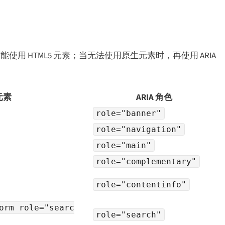
可能使用 HTML5 元素；当无法使用原生元素时，再使用 ARIA
 元素
ARIA 角色
role="banner"
role="navigation"
role="main"
role="complementary"
role="contentinfo"
orm role="searc
role="search"