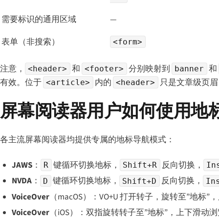
需要标识的通用区域
—
表单（非搜索）
<form>
注意，
和
分别映射到
和
<header>
<footer>
banner
有效。位于
内的
只是文章级页眉，不
<article>
<header>
屏幕阅读器用户如何使用地
各主流屏幕阅读器均提供专属的地标导航模式：
JAWS
：
键循环切换地标，
反向切换，
R
Shift+R
In
NVDA
：
键循环切换地标，
反向切换，
D
Shift+D
In
VoiceOver
（macOS）：VO+U 打开转子，旋转至”地标
VoiceOver
（iOS）：双指旋转转子至”地标”，上下滑动