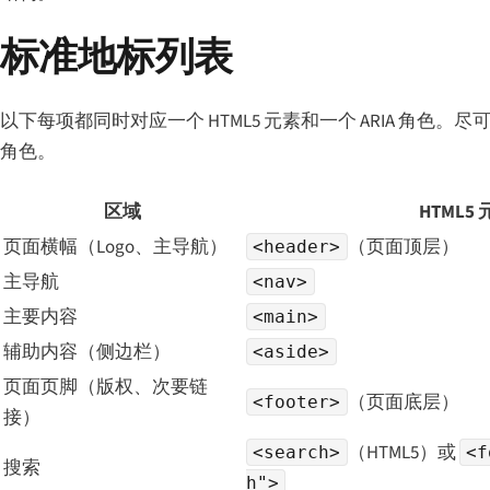
标准地标列表
以下每项都同时对应一个 HTML5 元素和一个 ARIA 角色。尽
角色。
区域
HTML5
页面横幅（Logo、主导航）
（页面顶层）
<header>
主导航
<nav>
主要内容
<main>
辅助内容（侧边栏）
<aside>
页面页脚（版权、次要链
（页面底层）
<footer>
接）
（HTML5）或
<search>
<f
搜索
h">