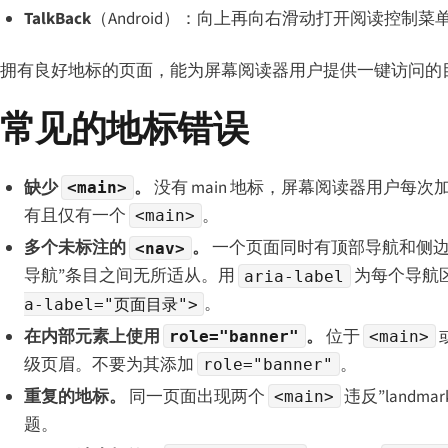
TalkBack
（Android）：向上再向右滑动打开阅读控制
拥有良好地标的页面，能为屏幕阅读器用户提供一键访问的
常见的地标错误
缺少
。
没有 main 地标，屏幕阅读器用户每次
<main>
有且仅有一个
。
<main>
多个未标注的
。
一个页面同时有顶部导航和侧
<nav>
导航”条目之间无所适从。用
为每个导航
aria-label
。
a-label="页面目录">
在内部元素上使用
。
位于
role="banner"
<main>
级页眉。不要为其添加
。
role="banner"
重复的地标。
同一页面出现两个
违反”landmark
<main>
题。