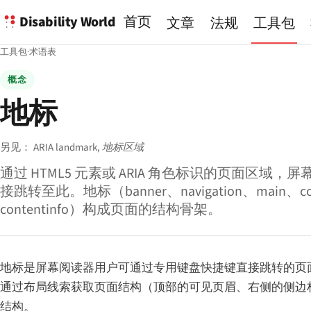
Disability World
首页
文章
法规
工具包
工具包
·
术语表
概念
地标
另见：
ARIA landmark,
地标区域
通过 HTML5 元素或 ARIA 角色标识的页面区域
接跳转至此。地标（banner、navigation、main、com
contentinfo）构成页面的结构骨架。
地标是屏幕阅读器用户可通过专用键盘快捷键直接跳转的页
通过布局线索获取页面结构（顶部的可见页眉、右侧的侧边
结构。