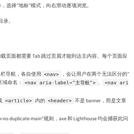
菜单，选择”地标”模式，向右滑动逐项浏览。
目录。
加载页面都需要 Tab 跳过页眉才能到达主内容。每个页面应
边栏导航，各自使用
，会让用户在两个无法区分的”
<nav>
区域命名：
、
<nav aria-label="主导航">
<nav ari
或
内的
不是 banner，而是文章
<article>
<header>
-no-duplicate-main”规则，axe 和 Lighthouse 均会捕获此问