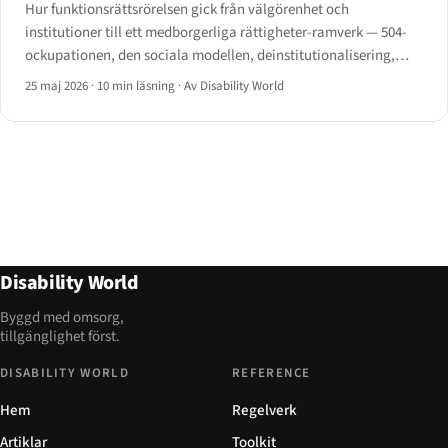
Hur funktionsrättsrörelsen gick från välgörenhet och
institutioner till ett medborgerliga rättigheter-ramverk — 504-
ockupationen, den sociala modellen, deinstitutionalisering,
Capitol Crawl och vägen till FN:s CRPD.
25 maj 2026
·
10 min läsning
·
Av Disability World
Disability World
Byggd med omsorg,
tillgänglighet först.
DISABILITY WORLD
REFERENCE
Hem
Regelverk
Artiklar
Toolkit