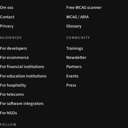
Om oss
Free WCAG scanner
Contact
WCAG / ARIA
Privacy
Glossary
AUDIENCES
COMMUNITY
For developers
Trainings
For ecommerce
Newsletter
For financial institutions
Partners
For education institutions
Events
For hospitality
Press
For telecoms
For software integrators
For NGOs
FOLLOW