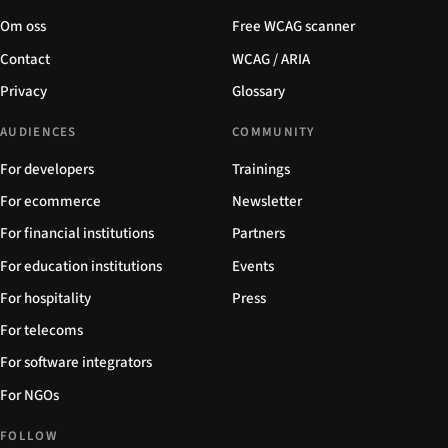
Om oss
Free WCAG scanner
Contact
WCAG / ARIA
Privacy
Glossary
AUDIENCES
COMMUNITY
For developers
Trainings
For ecommerce
Newsletter
For financial institutions
Partners
For education institutions
Events
For hospitality
Press
For telecoms
For software integrators
For NGOs
FOLLOW