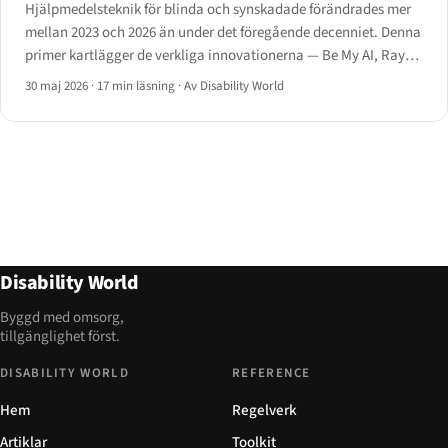
Hjälpmedelsteknik för blinda och synskadade förändrades mer
mellan 2023 och 2026 än under det föregående decenniet. Denna
primer kartlägger de verkliga innovationerna — Be My AI, Ray-
Ban Meta, smarta käppar, Monarch och AI-skärmläsare — med
30 maj 2026
·
17 min läsning
·
Av Disability World
vad de levererar och var de fortfarande brister.
Disability World
Byggd med omsorg,
tillgänglighet först.
DISABILITY WORLD
REFERENCE
Hem
Regelverk
Artiklar
Toolkit