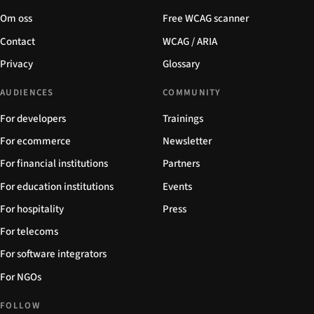
Om oss
Free WCAG scanner
Contact
WCAG / ARIA
Privacy
Glossary
AUDIENCES
COMMUNITY
For developers
Trainings
For ecommerce
Newsletter
For financial institutions
Partners
For education institutions
Events
For hospitality
Press
For telecoms
For software integrators
For NGOs
FOLLOW