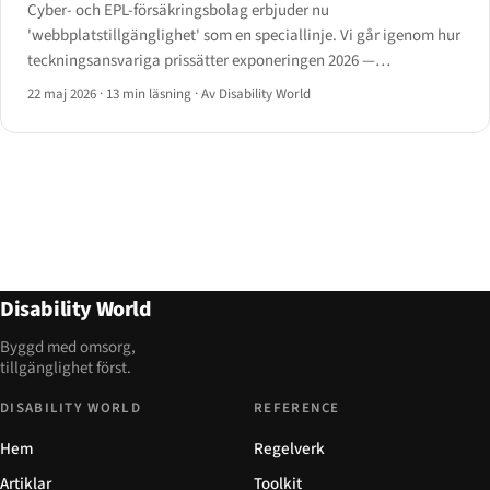
Cyber- och EPL-försäkringsbolag erbjuder nu
'webbplatstillgänglighet' som en speciallinje. Vi går igenom hur
teckningsansvariga prissätter exponeringen 2026 —
frågeformulär, revisionsvillkor, undantag, premiespann och de
22 maj 2026
·
13 min läsning
·
Av Disability World
skadehändelser som påverkar förnyelse.
Disability World
Byggd med omsorg,
tillgänglighet först.
DISABILITY WORLD
REFERENCE
Hem
Regelverk
Artiklar
Toolkit