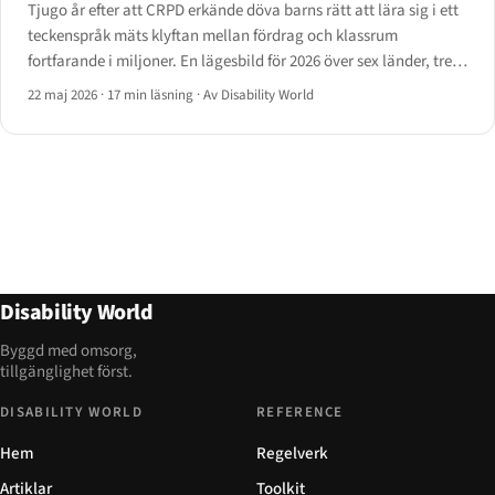
Tjugo år efter att CRPD erkände döva barns rätt att lära sig i ett
teckenspråk mäts klyftan mellan fördrag och klassrum
fortfarande i miljoner. En lägesbild för 2026 över sex länder, tre
undervisningsmodeller och de policymekanismer som börjar
22 maj 2026
·
17 min läsning
·
Av Disability World
stänga den.
Disability World
Byggd med omsorg,
tillgänglighet först.
DISABILITY WORLD
REFERENCE
Hem
Regelverk
Artiklar
Toolkit