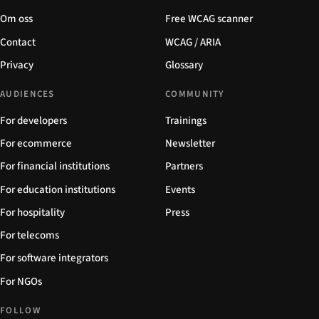
Om oss
Free WCAG scanner
Contact
WCAG / ARIA
Privacy
Glossary
AUDIENCES
COMMUNITY
For developers
Trainings
For ecommerce
Newsletter
For financial institutions
Partners
For education institutions
Events
For hospitality
Press
For telecoms
For software integrators
For NGOs
FOLLOW