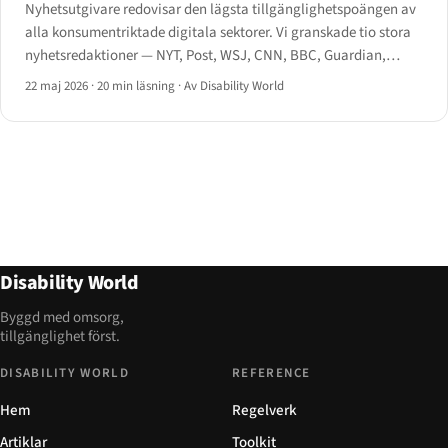
Nyhetsutgivare redovisar den lägsta tillgänglighetspoängen av
alla konsumentriktade digitala sektorer. Vi granskade tio stora
nyhetsredaktioner — NYT, Post, WSJ, CNN, BBC, Guardian,
Reuters, Bloomberg, Axios, Politico — avseende artiklar,
22 maj 2026
·
20 min läsning
·
Av Disability World
videoundertextning, betalväggar, mobilappar och arkiv.
Disability World
Byggd med omsorg,
tillgänglighet först.
DISABILITY WORLD
REFERENCE
Hem
Regelverk
Artiklar
Toolkit