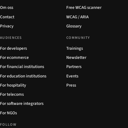
Om oss
Free WCAG scanner
Contact
WCAG / ARIA
Privacy
Glossary
AUDIENCES
COMMUNITY
For developers
Trainings
For ecommerce
Newsletter
For financial institutions
Partners
For education institutions
Events
For hospitality
Press
For telecoms
For software integrators
For NGOs
FOLLOW