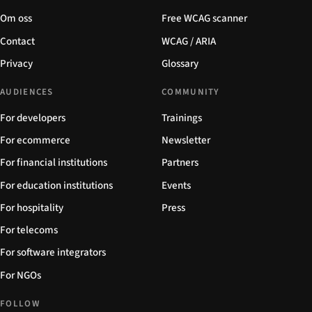
Om oss
Free WCAG scanner
Contact
WCAG / ARIA
Privacy
Glossary
AUDIENCES
COMMUNITY
For developers
Trainings
For ecommerce
Newsletter
For financial institutions
Partners
For education institutions
Events
For hospitality
Press
For telecoms
For software integrators
For NGOs
FOLLOW