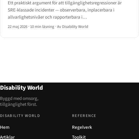
Ett praktiskt argument för att tillgänglighetsregressioner är
SRE-klassade incidenter — observerbara, inplacerbara i
allvarlighetsnivåer och rapporterbara i
PagerDuty/Opsgenie/Statuspage.
22 maj 2026
·
10 min läsning
·
Av Disability World
Disability World
Byggd med omsorg,
tillgänglighet först.
DISABILITY WORLD
REFERENCE
Hem
Regelverk
Artiklar
Toolkit