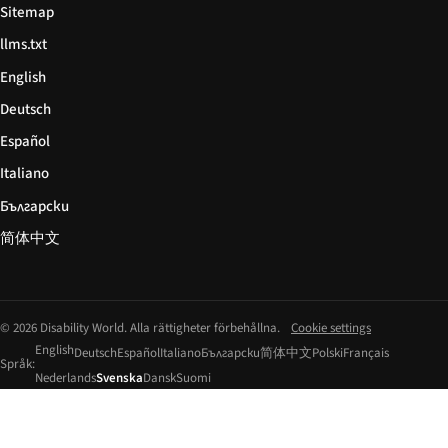
Sitemap
llms.txt
English
Deutsch
Español
Italiano
Български
简体中文
© 2026 Disability World. Alla rättigheter förbehållna.
Cookie settings
English
Deutsch
Español
Italiano
Български
简体中文
Polski
Français
Språk:
Nederlands
Svenska
Dansk
Suomi