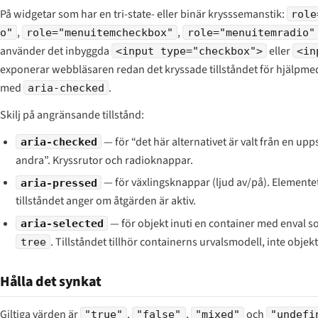
På widgetar som har en tri-state- eller binär krysssemanstik:
role
,
,
o"
role="menuitemcheckbox"
role="menuitemradio"
använder det inbyggda
eller
<input type="checkbox">
<in
exponerar webbläsaren redan det kryssade tillståndet för hjälpmed
med
.
aria-checked
Skilj på angränsande tillstånd:
— för “det här alternativet är valt från en up
aria-checked
andra”. Kryssrutor och radioknappar.
— för växlingsknappar (ljud av/på). Elemente
aria-pressed
tillståndet anger om åtgärden är aktiv.
— för objekt inuti en container med enval 
aria-selected
. Tillståndet tillhör containerns urvalsmodell, inte objekte
tree
Hålla det synkat
Giltiga värden är
,
,
och
"true"
"false"
"mixed"
"undefi