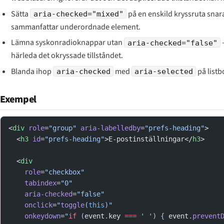
Sätta
på en enskild kryssruta snar
aria-checked="mixed"
sammanfattar underordnade element.
Lämna syskonradioknappar utan
—
aria-checked="false"
härleda det okryssade tillståndet.
Blanda ihop
med
på listbo
aria-checked
aria-selected
Exempel
<
div
 role
=
"group"
 aria-labelledby
=
"prefs-heading"
>
  <
h3
 id
=
"prefs-heading"
>E-postinställningar</
h3
>
  <
div
    role
=
"checkbox"
    tabindex
=
"0"
    aria-checked
=
"false"
    onclick
=
"
toggle
(
this
)"
    onkeydown
=
"
if
 (
event
.
key
 ===
 ' ') { 
event
.
prevent