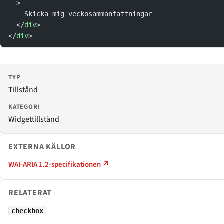
  >
    Skicka mig veckosammanfattningar
  </
div
>
</
div
>
TYP
Tillstånd
KATEGORI
Widgettillstånd
EXTERNA KÄLLOR
WAI-ARIA 1.2-specifikationen ↗
RELATERAT
checkbox