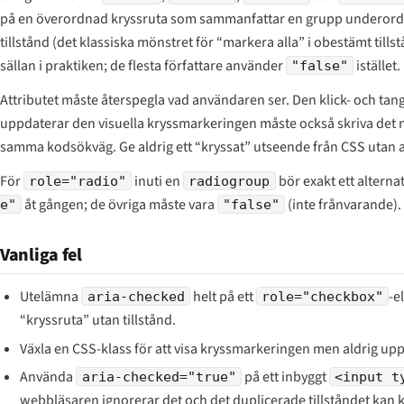
på en överordnad kryssruta som sammanfattar en grupp underordn
tillstånd (det klassiska mönstret för “markera alla” i obestämt tills
sällan i praktiken; de flesta författare använder
istället.
"false"
Attributet måste återspegla vad användaren ser. Den klick- och t
uppdaterar den visuella kryssmarkeringen måste också skriva det 
samma kodsökväg. Ge aldrig ett “kryssat” utseende från CSS utan at
För
inuti en
bör exakt ett alterna
role="radio"
radiogroup
åt gången; de övriga måste vara
(inte frånvarande).
e"
"false"
Vanliga fel
Utelämna
helt på ett
-e
aria-checked
role="checkbox"
“kryssruta” utan tillstånd.
Växla en CSS-klass för att visa kryssmarkeringen men aldrig u
Använda
på ett inbyggt
aria-checked="true"
<input t
webbläsaren ignorerar det och det duplicerade tillståndet kan