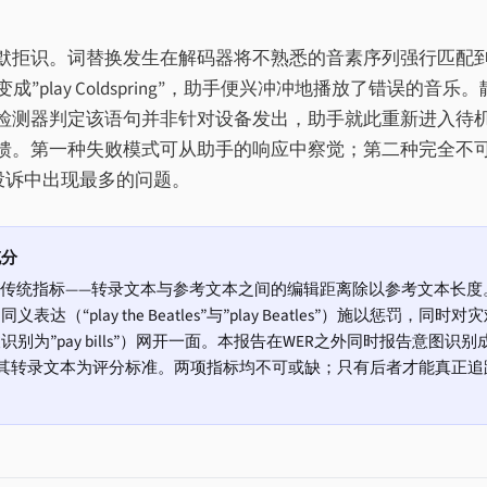
默拒识。词替换发生在解码器将不熟悉的音素序列强行匹配
y”变成”play Coldspring”，助手便兴冲冲地播放了错误的音乐
检测器判定该语句并非针对设备发出，助手就此重新进入待
馈。第一种失败模式可从助手的响应中察觉；第二种完全不
投诉中出现最多的问题。
充分
的传统指标——转录文本与参考文本之间的编辑距离除以参考文本长度
“play the Beatles”与”play Beatles”）施以惩罚，同时对
es”被识别为”pay bills”）网开一面。本报告在WER之外同时报告意图识别
其转录文本为评分标准。两项指标均不可或缺；只有后者才能真正追