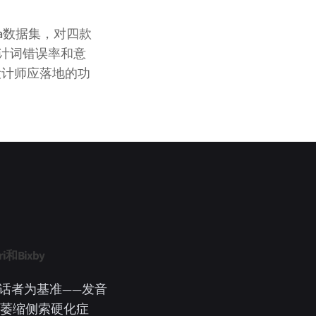
onia数据集，对四款
计词错误率和意
设计师应落地的功
i和Bixby
话者为基准——发音
萎缩侧索硬化症