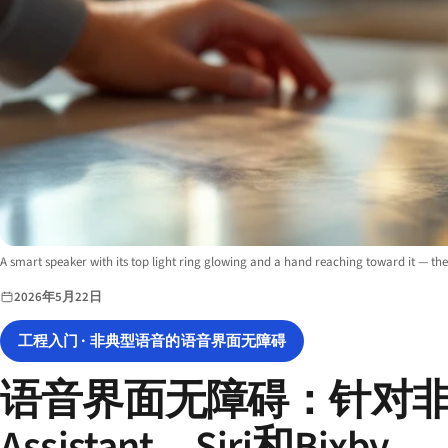
Image description:
A smart speaker with its top light ring glowing and a hand reaching toward it — the v
2026年5月22日
工程入门 · 非典型语音的语音界面无障碍
语音界面无障碍：针对非典型
Assistant、Siri和Bixby