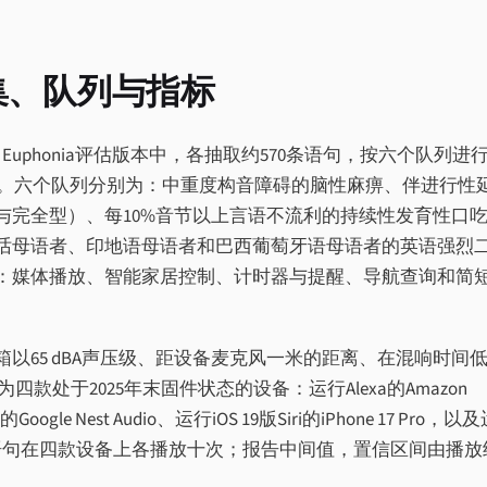
据集、队列与指标
ct Euphonia评估版本中，各抽取约570条语句，按六个队列进
估集。六个队列分别为：中重度构音障碍的脑性麻痹、伴进行性
a型与完全型）、每10%音节以上言语不流利的持续性发育性口
话母语者、印地语母语者和巴西葡萄牙语母语者的英语强烈
：媒体播放、智能家居控制、计时器与提醒、导航查询和简
以65 dBA声压级、距设备麦克风一米的距离、在混响时间
款处于2025年末固件状态的设备：运行Alexa的Amazon
Google Nest Audio、运行iOS 19版Siri的iPhone 17 Pro，以
y S25。每条语句在四款设备上各播放十次；报告中间值，置信区间由播