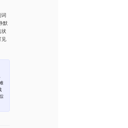
到词
。静默
机状
可见
。
灾难
成
踪