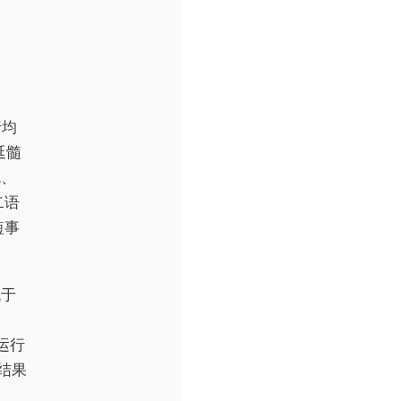
行均
延髓
吃、
二语
短事
低于
及运行
放结果