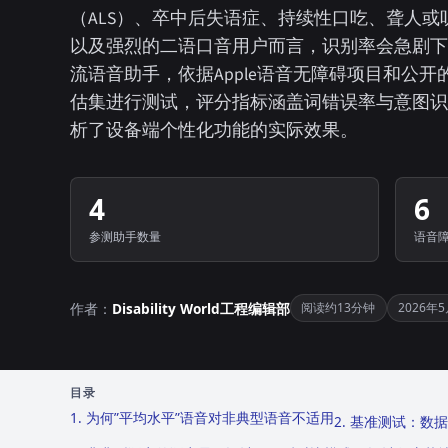
（ALS）、卒中后失语症、持续性口吃、聋人或
以及强烈的二语口音用户而言，识别率会急剧下
流语音助手，依据Apple语音无障碍项目和公开的Proje
估集进行测试，评分指标涵盖词错误率与意图识
析了设备端个性化功能的实际效果。
4
6
参测助手数量
语音
作者：
Disability World工程编辑部
阅读约13分钟
2026年
目录
1. 为何”平均水平”语音对非典型语音不适用
2. 基准测试：数