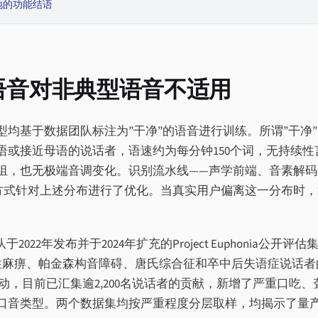
地的功能
结语
”语音对非典型语音不适用
均基于数据团队标注为”干净”的语音进行训练。所谓”干净
语或接近母语的说话者，语速约为每分钟150个词，无持续性
组，也无极端音调变化。识别流水线——声学前端、音素解码
方式针对上述分布进行了优化。当真实用户偏离这一分布时，
022年发布并于2024年扩充的Project Euphonia公开评估
脑性麻痹、帕金森构音障碍、唐氏综合征和卒中后失语症说话者
年启动，目前已汇集逾2,200名说话者的贡献，新增了严重口吃、
口音类型。两个数据集均按严重程度分层取样，均揭示了量