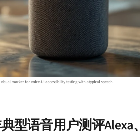
isual marker for voice-UI accessibility testing with atypical speech.
语音用户测评Alexa、G