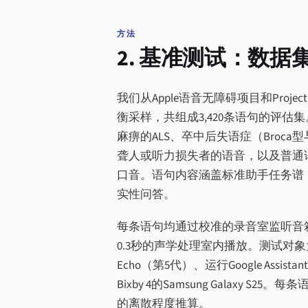
方法
2. 基准测试：数
我们从Apple语音无障碍项目和Proje
衡采样，共组成3,420条语句的评
麻痹的ALS、卒中后失语症（Broc
聋人或听力损失者的语音，以及普通
口音。语句内容涵盖标准助手任务谱
实性问答。
每条语句均通过校准的录音室监听音箱
0.3秒的声学处理室内播放。测试对象为四
Echo（第5代）、运行Google Assistant的
Bixby 4的Samsung Galax
的离散程度推算。