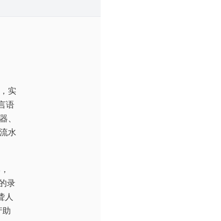
”，实
言语
器、
流水
集，
的录
聋人
产助