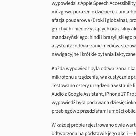
wypowiedzi z Apple Speech Accessibilit
mózgowe porażenie dziecięce z umiarkow
afazja poudarowa (Broki i globalna), p
głuchych i niedosłyszących oraz silny
mandaryńskiego, hindi i brazylijskieg
asystenta: odtwarzanie mediów, sterow
nawigacyjne i krótkie pytania faktyczne
Każda wypowiedź była odtwarzana z kal
mikrofonu urządzenia, w akustycznie p
Testowano cztery urządzenia w stanie fi
Audio z Google Assistant, iPhone 17 Pro 
wypowiedź była podawana dziesięciokro
przebiegów z przedziałami ufności obli
W każdej próbie rejestrowano dwie warto
odtworzona na podstawie jego akcji — Bix