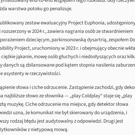
 optymalizowany end-to-end względem tego rozkładu. Gdy rzeczywi
ażda warstwa potoku go penalizuje.
Opublikowany zestaw ewaluacyjny Project Euphonia, udostępnion
i rozszerzony w 2024 r., zawiera nagrania osób ze stwardnieniem
orażeniem dziecięcym, parkinsonowską dysartrią, zespołem D
ibility Project, uruchomiony w 2023 r. i obejmujący obecnie wkł
ciężkie jąkanie, mowę osób głuchych i niedosłyszących oraz kilk
ry danych są zbilansowane pod kątem stopnia nasilenia zaburzeni
e asystenty w rzeczywistości.
pienie słowa i ciche odrzucenie. Zastąpienie zachodzi, gdy deko
najbliższe słowo ze słownika — „play Coldplay“ staje się „play
 złą muzykę. Ciche odrzucenie ma miejsce, gdy detektor słowa
edzi uzna, że komunikat nie był skierowany do urządzenia, i
wszy rodzaj błędu jest audytowalny z odpowiedzi. Drugi jest
użytkowników z nietypową mową.