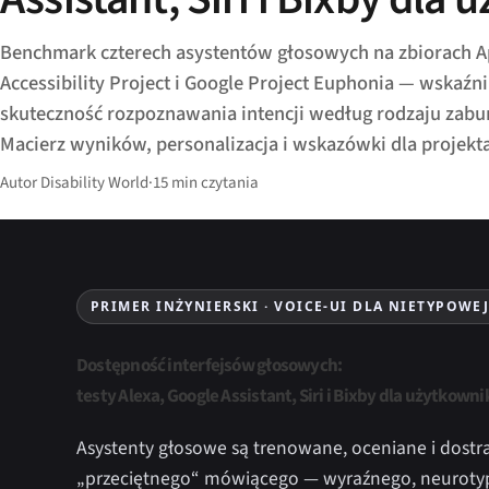
Benchmark czterech asystentów głosowych na zbiorach A
Accessibility Project i Google Project Euphonia — wskaźn
skuteczność rozpoznawania intencji według rodzaju zab
Macierz wyników, personalizacja i wskazówki dla projekt
Autor Disability World
·
15 min czytania
PRIMER INŻYNIERSKI · VOICE-UI DLA NIETYPOWE
Dostępność interfejsów głosowych:
testy Alexa, Google Assistant, Siri i Bixby dla użytko
Asystenty głosowe są trenowane, oceniane i dost
„przeciętnego“ mówiącego — wyraźnego, neuroty