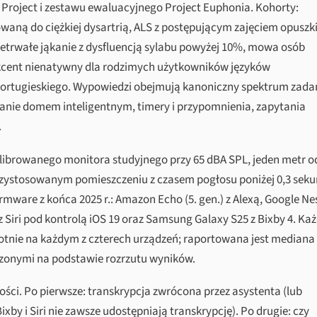
y Project i zestawu ewaluacyjnego Project Euphonia. Kohorty:
aną do ciężkiej dysartrią, ALS z postępującym zajęciem opuszki
rzetrwałe jąkanie z dysfluencją sylabu powyżej 10%, mowa osób
 akcent nienatywny dla rodzimych użytkowników języków
o portugieskiego. Wypowiedzi obejmują kanoniczny spektrum zada
anie domem inteligentnym, timery i przypomnienia, zapytania
.
ibrowanego monitora studyjnego przy 65 dBA SPL, jeden metr o
rzystosowanym pomieszczeniu z czasem pogłosu poniżej 0,3 seku
rmware z końca 2025 r.: Amazon Echo (5. gen.) z Alexą, Google Ne
z Siri pod kontrolą iOS 19 oraz Samsung Galaxy S25 z Bixby 4. Ka
tnie na każdym z czterech urządzeń; raportowana jest mediana
czonymi na podstawie rozrzutu wyników.
ści. Po pierwsze: transkrypcja zwrócona przez asystenta (lub
by i Siri nie zawsze udostępniają transkrypcję). Po drugie: czy