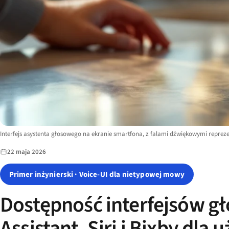
Image description:
Interfejs asystenta głosowego na ekranie smartfona, z falami dźwiękowymi repre
22 maja 2026
Primer inżynierski · Voice-UI dla nietypowej mowy
Dostępność interfejsów gł
Assistant, Siri i Bixby d