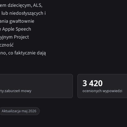
em dziecięcym, ALS,
lub niedosłyszących i
ania gwałtownie
e Apple Speech
cyjnym Project
czność
no, co faktycznie dają
3 420
rty zaburzeń mowy
ocenionych wypowiedzi
Aktualizacja maj 2026