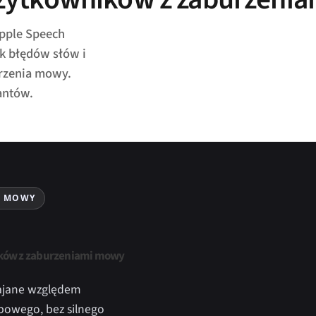
pple Speech
ik błędów słów i
urzenia mowy.
antów.
J MOWY
wników z zaburzeniami mowy
rajane względem
powego, bez silnego