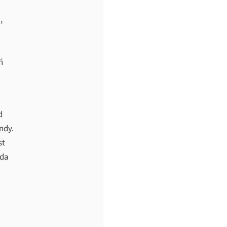
,
ń
d
ndy.
st
żda