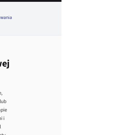
awania
wej
e,
lub
mpie
i i
l