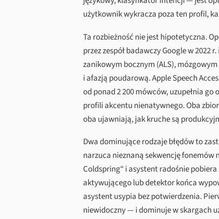
językowy, klasyfikator intencji — jest
użytkownik wykracza poza ten profil, k
Ta rozbieżność nie jest hipotetyczna. 
przez zespół badawczy Google w 2022 r. 
zanikowym bocznym (ALS), mózgowym p
i afazją poudarową. Apple Speech Access
od ponad 2 200 mówców, uzupełnia go o 
profili akcentu nienatywnego. Oba zbio
oba ujawniają, jak kruche są produkcyjn
Dwa dominujące rodzaje błędów to zastą
narzuca nieznaną sekwencję fonemów na 
Coldspring“ i asystent radośnie pobiera
aktywującego lub detektor końca wypowi
asystent usypia bez potwierdzenia. Pier
niewidoczny — i dominuje w skargach 