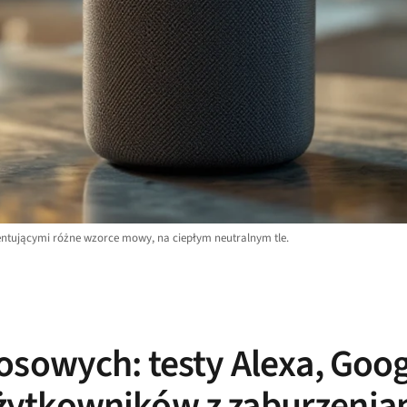
zentującymi różne wzorce mowy, na ciepłym neutralnym tle.
osowych: testy Alexa, Goo
la użytkowników z zaburzen