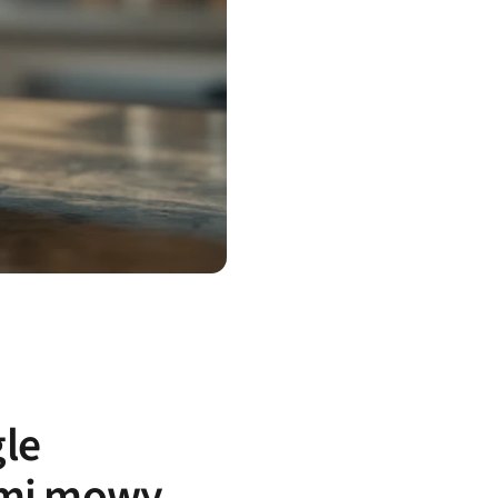
gle
iami mowy