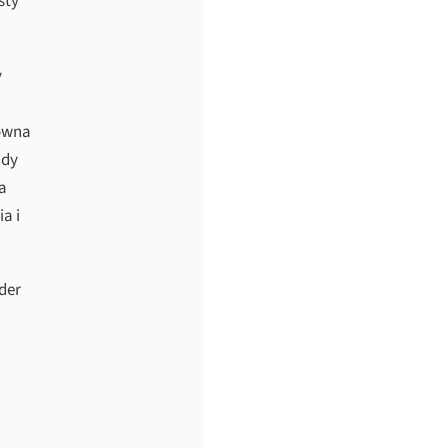
sty
y
owna
ady
a
a i
der