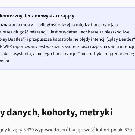
konieczny, lecz niewystarczający
poznawania mowy — odległość edycyjna między transkrypcją a
rzez długość referencji. Jest przydatna, lecz karze za nieszkodliwe
play Beatles“) i przepuszcza katastrofalne błędy intencji („play Beatles“
ok WER raportowany jest wskaźnik skuteczności rozpoznawania intencji
 akcji asystenta, a nie jego transkrypcji. Obie metryki mają znaczenie;
wnika.
y danych, kohorty, metryki
y liczący 3 420 wypowiedzi, próbkując sześć kohort po ok. 570