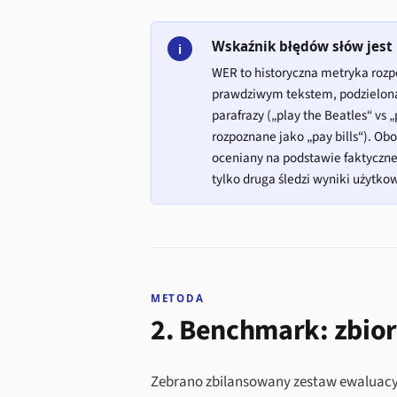
Wskaźnik błędów słów jest 
i
WER to historyczna metryka roz
prawdziwym tekstem, podzielona p
parafrazy („play the Beatles“ vs „
rozpoznane jako „pay bills“). Ob
oceniany na podstawie faktycznej
tylko druga śledzi wyniki użytko
METODA
2. Benchmark: zbior
Zebrano zbilansowany zestaw ewaluacyjn