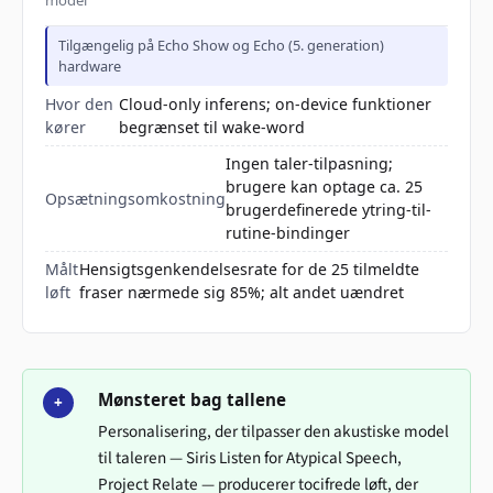
Tilgængelig på Echo Show og Echo (5. generation)
hardware
Hvor den
Cloud-only inferens; on-device funktioner
kører
begrænset til wake-word
Ingen taler-tilpasning;
brugere kan optage ca. 25
Opsætningsomkostning
brugerdefinerede ytring-til-
rutine-bindinger
Målt
Hensigtsgenkendelsesr­ate for de 25 tilmeldte
løft
fraser nærmede sig 85%; alt andet uændret
Mønsteret bag tallene
+
Personalisering, der tilpasser den akustiske model
til taleren — Siris Listen for Atypical Speech,
Project Relate — producerer tocifrede løft, der