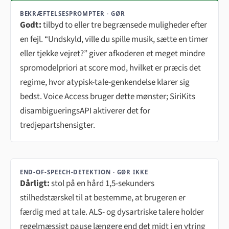
BEKRÆFTELSESPROMPTER · GØR
Godt:
tilbyd to eller tre begrænsede muligheder efter
en fejl. “Undskyld, ville du spille musik, sætte en timer
eller tjekke vejret?” giver afkoderen et meget mindre
spromodelpriori at score mod, hvilket er præcis det
regime, hvor atypisk-tale-genkendelse klarer sig
bedst. Voice Access bruger dette mønster; SiriKits
disambigueringsAPI aktiverer det for
tredjepartshensigter.
END-OF-SPEECH-DETEKTION · GØR IKKE
Dårligt:
stol på en hård 1,5-sekunders
stilhedstærskel til at bestemme, at brugeren er
færdig med at tale. ALS- og dysartriske talere holder
regelmæssigt pause længere end det midt i en ytring