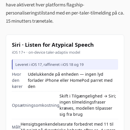
have aktiveret hver platforms flagship-
personaliseringstilstand med en per-taler-tilmelding på ca.
15 minutters trænetale.
Siri · Listen for Atypical Speech
iOS 17+ · on-device taler-adaptiv model
Leveret i iOS 17, raffineret i iOS 18 og 19
Hvor
Udelukkende på enheden — ingen lyd
den
forlader iPhone eller HomePod parret med
kører
den
Skift i Tilgængelighed → Siri;
ingen tilmeldingsfraser
Opsætningsomkostning
kræves, modellen tilpasser
sig fra brug
Hensigtsgenkendelsesr­ate forbedret med 11 til
Målt