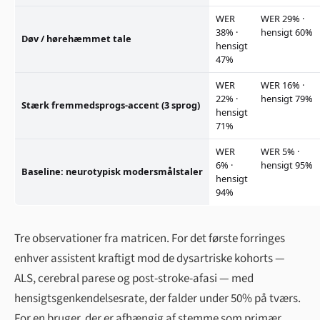
WER
WER 29% ·
38% ·
hensigt 60%
Døv / hørehæmmet tale
hensigt
47%
WER
WER 16% ·
22% ·
hensigt 79%
Stærk fremmedsprogs-accent (3 sprog)
hensigt
71%
WER
WER 5% ·
6% ·
hensigt 95%
Baseline: neurotypisk modersmålstaler
hensigt
94%
Tre observationer fra matricen. For det første forringes
enhver assistent kraftigt mod de dysartriske kohorts —
ALS, cerebral parese og post-stroke-afasi — med
hensigtsgenkendelsesr­ate, der falder under 50% på tværs.
For en bruger, der er afhængig af stemme som primær