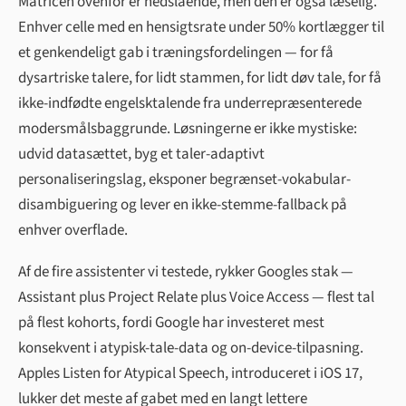
Matricen ovenfor er nedslående, men den er også læselig.
Enhver celle med en hensigtsrate under 50% kortlægger til
et genkendeligt gab i træningsfordelingen — for få
dysartriske talere, for lidt stammen, for lidt døv tale, for få
ikke-indfødte engelsktalende fra underrepræsenterede
modersmålsbaggrunde. Løsningerne er ikke mystiske:
udvid datasættet, byg et taler-adaptivt
personaliseringslag, eksponer begrænset-vokabular-
disambiguering og lever en ikke-stemme-fallback på
enhver overflade.
Af de fire assistenter vi testede, rykker Googles stak —
Assistant plus Project Relate plus Voice Access — flest tal
på flest kohorts, fordi Google har investeret mest
konsekvent i atypisk-tale-data og on-device-tilpasning.
Apples Listen for Atypical Speech, introduceret i iOS 17,
lukker det meste af gabet med en langt lettere