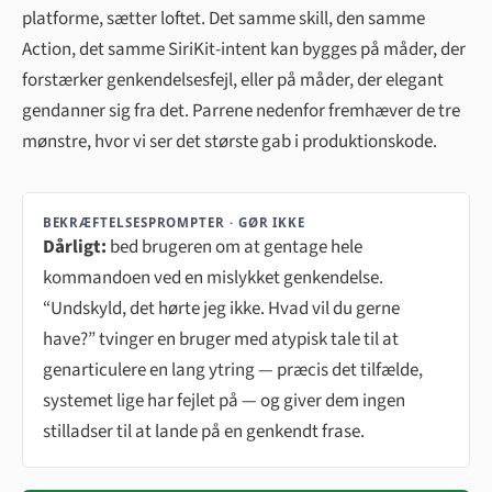
platforme, sætter loftet. Det samme skill, den samme
Action, det samme SiriKit-intent kan bygges på måder, der
forstærker genkendelsesfejl, eller på måder, der elegant
gendanner sig fra det. Parrene nedenfor fremhæver de tre
mønstre, hvor vi ser det største gab i produktionskode.
BEKRÆFTELSESPROMPTER · GØR IKKE
Dårligt:
bed brugeren om at gentage hele
kommandoen ved en mislykket genkendelse.
“Undskyld, det hørte jeg ikke. Hvad vil du gerne
have?” tvinger en bruger med atypisk tale til at
genarticulere en lang ytring — præcis det tilfælde,
systemet lige har fejlet på — og giver dem ingen
stilladser til at lande på en genkendt frase.