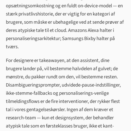
opsætningsomkostning og en fuldt on-device-model — en
stærk privatlivshistorie, der er vigtig for en kategori af
brugere, som måske er ubehagelige ved at sende prøver af
deres atypiske tale til et cloud. Amazons Alexa halter i
personaliseringsarkitektur; Samsungs Bixby halter på
tværs.
For designere er takeawayen, at den assistent, dine
brugere lander på, vil bestemme halvdelen af gulvet; de
mønstre, du pakker rundt om den, vil bestemme resten.
Disambigueringsprompter, udvidede-pause-indstillinger,
ikke-stemme-fallbacks og personaliserings-venlige
tilmeldingsflows er de fire interventioner, der rykker flest
tal i vores gentagelseskørsler. Ingen af dem kræver et
research-team — kun et designsystem, der behandler
atypisk tale som en førsteklasses bruger, ikke et kant-