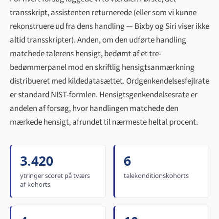
transskript, assistenten returnerede (eller som vi kunne
rekonstruere ud fra dens handling — Bixby og Siri viser ikke
altid transskripter). Anden, om den udførte handling
matchede taler­ens hensigt, bedømt af et tre-
bedømmerpanel mod en skriftlig hensigtsanmærkning
distribueret med kildedatasættet. Ordgenkendelsesfejlrate
er standard NIST-formlen. Hensigtsgenkendelsesr­ate er
andelen af forsøg, hvor handlingen matchede den
mærkede hensigt, afrundet til nærmeste heltal procent.
3.420
6
ytringer scoret på tværs
talekonditionskohorts
af kohorts