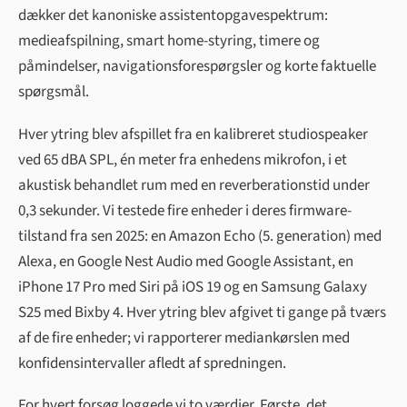
dækker det kanoniske assistentopgavespektrum:
medieafspilning, smart home-styring, timere og
påmindelser, navigationsforespørgsler og korte faktuelle
spørgsmål.
Hver ytring blev afspillet fra en kalibreret studiospeaker
ved 65 dBA SPL, én meter fra enhedens mikrofon, i et
akustisk behandlet rum med en reverberationstid under
0,3 sekunder. Vi testede fire enheder i deres firmware-
tilstand fra sen 2025: en Amazon Echo (5. generation) med
Alexa, en Google Nest Audio med Google Assistant, en
iPhone 17 Pro med Siri på iOS 19 og en Samsung Galaxy
S25 med Bixby 4. Hver ytring blev afgivet ti gange på tværs
af de fire enheder; vi rapporterer mediankørslen med
konfidensintervaller afledt af spredningen.
For hvert forsøg loggede vi to værdier. Første, det