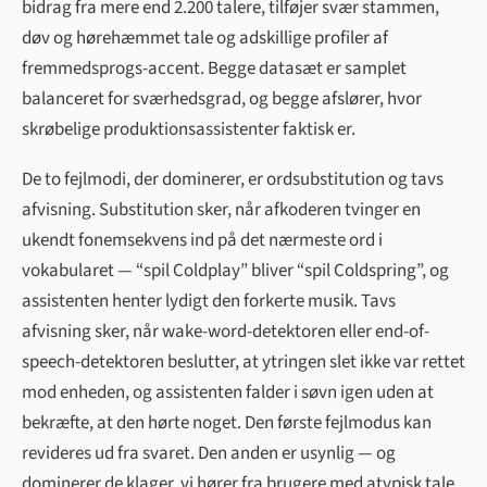
bidrag fra mere end 2.200 talere, tilføjer svær stammen,
døv og hørehæmmet tale og adskillige profiler af
fremmedsprogs-accent. Begge datasæt er samplet
balanceret for sværhedsgrad, og begge afslører, hvor
skrøbelige produktionsassistenter faktisk er.
De to fejlmodi, der dominerer, er ordsub­stitution og tavs
afvisning. Substitution sker, når afkoderen tvinger en
ukendt fonemsekvens ind på det nærmeste ord i
vokabularet — “spil Coldplay” bliver “spil Coldspring”, og
assistenten henter lydigt den forkerte musik. Tavs
afvisning sker, når wake-word-detektoren eller end-of-
speech-detektoren beslutter, at ytringen slet ikke var rettet
mod enheden, og assistenten falder i søvn igen uden at
bekræfte, at den hørte noget. Den første fejlmodus kan
revideres ud fra svaret. Den anden er usynlig — og
dominerer de klager, vi hører fra brugere med atypisk tale.