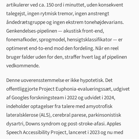
artikulerer ved ca. 150 ord i minuttet, uden konsekvent
talegejst, ingen rytmisk tremor, ingen anstrengt
åndedrætsgruppe og ingen ekstrem tonehøjdevarians.
Genkendelses-pipelinen — akustisk front-end,
fonemafkoder, sprogmodel, hensigtsklassifikator — er
optimeret end-to-end mod den fordeling. Når en reel
bruger falder uden for den, straffer hvert lag af pipelinen
vedkommende.
Denne uoverensstemmelse er ikke hypotetisk. Det
offentliggjorte Project Euphonia-evalueringssæt, udgivet
af Googles forskningsteam i 2022 og udvidet i 2024,
indeholder optagelser fra talere med amyotrofisk
lateralsklerose (ALS), cerebral parese, parkinsonistisk
dysartri, Downs syndrom og post-stroke-afasi. Apples
Speech Accessibility Project, lanceret i 2023 og nu med