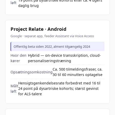
19 point på dysartriske kohorts efter ca. 4 ugers
løft
daglig brug
Project Relate · Android
Google · separat app, feeder Assistant via Voice Access
Offentlig beta siden 2022, alment tilgængelig 2024
Hvor den
Hybrid — on-device transskription, cloud-
kører
personaliseringstræning
Ca. 500 tilmeldingsfraser, ca.
Opsætningsomkostning
30 til 60 minutters optagelse
Hensigtsgenkendelsesr­ate forbedret med 16 til
Målt
24 point på dysartriske kohorts; størst gevinst
løft
for ALS-talere