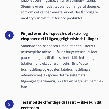
knap, et berøringsmål, en skrevet-input-tilstand.
Stemme er én modalitet blandt mange; at designe,
som om det var den eneste, er det, der får brugere
med atypisk tale til at forlade produktet.
Finjuster end-of-speech-detektion og
4
eksponer det i tilgængelighedsindstillinger
Standard end-of-speech-timeouts er finjusteret til
neurotypiske talere. Tilføj en brugervendt udvidet-
pause-mulighed til dit assistent-skills indstillinger
(platformene eksponerer hooks; Siris Pause-
tidsindstilling og Googles Taletidsindstilling er
referencerne). Eksponer det fra systemets
tilgængeligheds­menu, ikke fra en begravet Stemme-
fane.
Test mod de offentlige datasæt — ikke kun dit
5
eget team