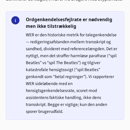
Ordgenkendelsesfejlrate er nødvendig
i
men ikke tilstrækkelig
WER er den historiske metrik for talegenkendelse
— redigeringsafstanden mellem transskript og
sandhed, divideret med referencelængden. Det er
nyttigt, men det straffer harmløse parafrase (“spil
Beatles” vs “spil The Beatles”) og tilgiver
katastrofale hensigtssvigt (“spil Beatles”
genkendt som “betal regninger”). Vi rapporterer
WER sideløbende med en
hensigtsgenkendelsesr­ate, scoret mod
assistentens faktiske handling, ikke dens
transskript. Begge er vigtige; kun den anden
sporer brugerudfald.