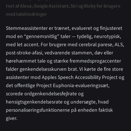
test af Alexa, Google Assistant, Siri og Bixby for brugere
med talehindringer
Stemmeassistenter er trænet, evalueret og finjusteret
mod en “gennemsnitlig” taler — tydelig, neurotypisk,
med let accent. For brugere med cerebral parese, ALS,
post-stroke-afasi, vedvarende stammen, døv eller
hørehæmmet tale og stærke fremmedsprogaccenter
falder genkendelsesskurven brat. Vi kørte de fire store
assistenter mod Apples Speech Accessibility Project og
det offentlige Project Euphonia-evalueringssæt,
scorede ordgenkendelsesfejlrate og
hensigtsgenkendelsesr­ate og undersøgte, hvad
personaliseringsfunktionerne på enheden faktisk
giver.