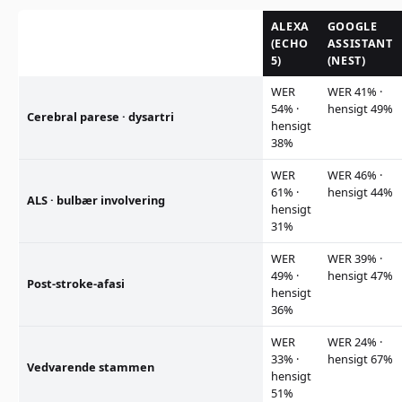
ALEXA
GOOGLE
(ECHO
ASSISTANT
5)
(NEST)
WER
WER 41% ·
54% ·
hensigt 49%
Cerebral parese · dysartri
hensigt
38%
WER
WER 46% ·
61% ·
hensigt 44%
ALS · bulbær involvering
hensigt
31%
WER
WER 39% ·
49% ·
hensigt 47%
Post-stroke-afasi
hensigt
36%
WER
WER 24% ·
33% ·
hensigt 67%
Vedvarende stammen
hensigt
51%