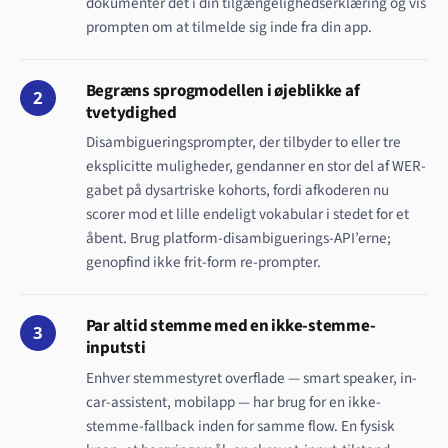
dokumentér det i din tilgængelighedserklæring og vis
prompten om at tilmelde sig inde fra din app.
Begræns sprogmodellen i øjeblikke af
2
tvetydighed
Disambigueringsprompter, der tilbyder to eller tre
eksplicitte muligheder, gendanner en stor del af WER-
gabet på dysartriske kohorts, fordi afkoderen nu
scorer mod et lille endeligt vokabular i stedet for et
åbent. Brug platform-disambiguerings-API’erne;
genopfind ikke frit-form re-prompter.
Par altid stemme med en ikke-stemme-
3
inputsti
Enhver stemmestyret overflade — smart speaker, in-
car-assistent, mobilapp — har brug for en ikke-
stemme-fallback inden for samme flow. En fysisk