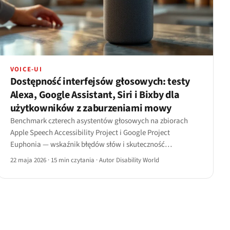
VOICE-UI
Dostępność interfejsów głosowych: testy
Alexa, Google Assistant, Siri i Bixby dla
użytkowników z zaburzeniami mowy
Benchmark czterech asystentów głosowych na zbiorach
Apple Speech Accessibility Project i Google Project
Euphonia — wskaźnik błędów słów i skuteczność
rozpoznawania intencji według rodzaju zaburzenia mowy.
22 maja 2026
·
15 min czytania
·
Autor Disability World
Macierz wyników, personalizacja i wskazówki dla
projektantów.