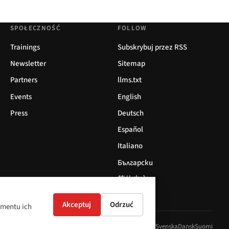
SPOŁECZNOŚĆ
FOLLOW
Trainings
Subskrybuj przez RSS
Newsletter
Sitemap
Partners
llms.txt
Events
English
Press
Deutsch
Español
Italiano
Български
简体中文
Akceptuj
Odrzuć
omentu ich
ol
Italiano
Български
简体中文
Polski
Français
Nederlands
Svenska
Dansk
Suomi