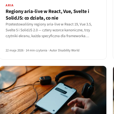
ARIA
Regiony aria-live w React, Vue, Svelte i
SolidJS: co działa, co nie
Przetestowaliśmy regiony aria-live w React 19, Vue 3.5,
Svelte 5 i SolidJS 2.0 — cztery wzorce kanoniczne, trzy
czytniki ekranu, każda specyficzna dla frameworka
pułapka. Oto macierz zachowań, kod dobry i zły oraz
instrukcja postępowania.
22 maja 2026
·
14 min czytania
·
Autor Disability World