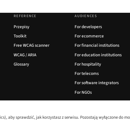
REFERENCE
AUDIENCES
Przepisy
For developers
Toolkit
For ecommerce
Free WCAG scanner
For financial institutions
WCAG / ARIA
For education institutions
Glossary
For hospitality
For telecoms
For software integrators
For NGOs
s), aby sprawdzić, jak korzystasz z serwisu. Pozostają wyłączone do m
English
Język:
Deutsch
Españ