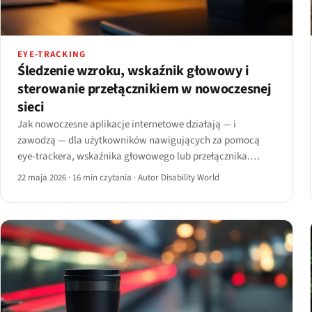
EYE-TRACKING
Śledzenie wzroku, wskaźnik głowowy i
sterowanie przełącznikiem w nowoczesnej
sieci
Jak nowoczesne aplikacje internetowe działają — i
zawodzą — dla użytkowników nawigujących za pomocą
eye-trackera, wskaźnika głowowego lub przełącznika.
Podstawy sprzętu, kryteria WCAG i wzorce projektowe
22 maja 2026
·
16 min czytania
·
Autor Disability World
odporne na sterowanie jedną osią.