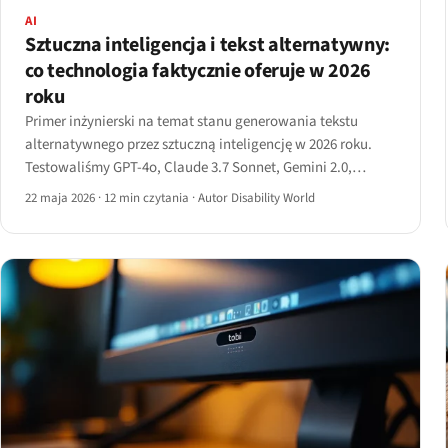
AI
Sztuczna inteligencja i tekst alternatywny:
co technologia faktycznie oferuje w 2026
roku
Primer inżynierski na temat stanu generowania tekstu
alternatywnego przez sztuczną inteligencję w 2026 roku.
Testowaliśmy GPT-4o, Claude 3.7 Sonnet, Gemini 2.0,
Llama-Vision-3 i Pixtral na czterech kategoriach obrazów i
22 maja 2026
·
12 min czytania
·
Autor Disability World
dokumentujemy, gdzie technologia dostarcza, a gdzie
nadal halucynuje.