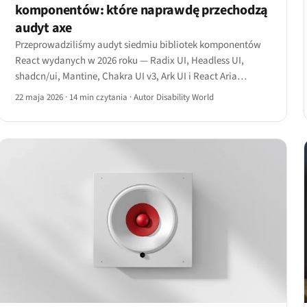
komponentów: które naprawdę przechodzą
audyt axe
Przeprowadziliśmy audyt siedmiu bibliotek komponentów
React wydanych w 2026 roku — Radix UI, Headless UI,
shadcn/ui, Mantine, Chakra UI v3, Ark UI i React Aria
Components — oceniając każdą pod kątem wskaźnika
22 maja 2026
·
14 min czytania
·
Autor Disability World
zaliczenia axe, pokrycia wzorców ARIA, kontraktu
klawiaturowego i kosztu rozmiaru pakietu.