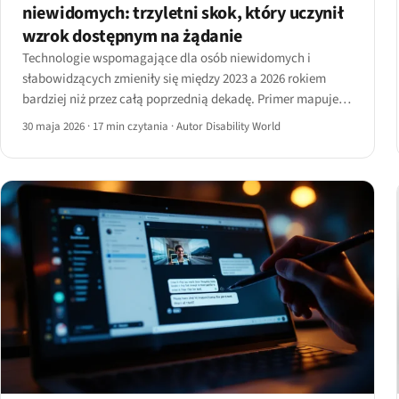
niewidomych: trzyletni skok, który uczynił
wzrok dostępnym na żądanie
Technologie wspomagające dla osób niewidomych i
słabowidzących zmieniły się między 2023 a 2026 rokiem
bardziej niż przez całą poprzednią dekadę. Primer mapuje
realne innowacje — Be My AI, Ray-Ban Meta, inteligentne
30 maja 2026
·
17 min czytania
·
Autor Disability World
laski, Monarch i czytniki ekranu AI.