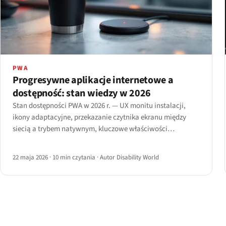
PWA
Progresywne aplikacje internetowe a
dostępność: stan wiedzy w 2026
Stan dostępności PWA w 2026 r. — UX monitu instalacji,
ikony adaptacyjne, przekazanie czytnika ekranu między
siecią a trybem natywnym, kluczowe właściwości
manifestu, technologie wspomagające w trybie offline i
ścieżka instalacji w iOS Safari.
22 maja 2026
·
10 min czytania
·
Autor Disability World