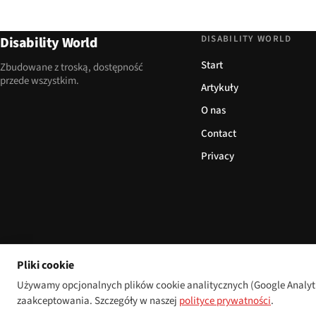
DISABILITY WORLD
Disability World
Start
Zbudowane z troską, dostępność
przede wszystkim.
Artykuły
O nas
Contact
Privacy
Pliki cookie
Używamy opcjonalnych plików cookie analitycznych (Google Analytic
zaakceptowania. Szczegóły w naszej
polityce prywatności
.
© 2026 Disability World. Wszelkie prawa zastrzeżone.
Cookie settings