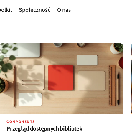
olkit
Społeczność
O nas
COMPONENTS
Przegląd dostępnych bibliotek