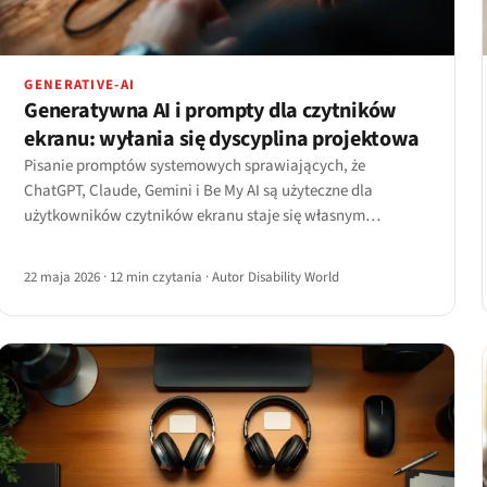
GENERATIVE-AI
Generatywna AI i prompty dla czytników
ekranu: wyłania się dyscyplina projektowa
Pisanie promptów systemowych sprawiających, że
ChatGPT, Claude, Gemini i Be My AI są użyteczne dla
użytkowników czytników ekranu staje się własnym
rzemiosłem projektowym — z regułami dotyczącymi
struktury, myślników, przekazania do AT i nierozwiązanymi
22 maja 2026
·
12 min czytania
·
Autor Disability World
problemami UX.