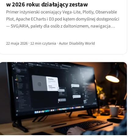
w 2026 roku: działający zestaw
Primer inżynierski oceniający Vega-Lite, Plotly, Observable
Plot, Apache ECharts i D3 pod kątem domyślnej dostępności
— SVG/ARIA, palety dla osób z daltonizmem, nawigacja
klawiaturą, hierarchia dla czytnika ekranu i widok tabeli.
22 maja 2026
·
12 min czytania
·
Autor Disability World