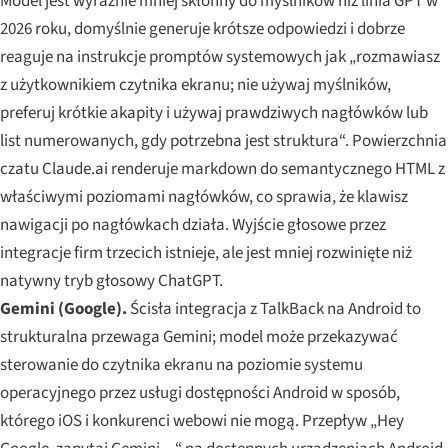
Model jest wyraźnie mniej skłonny do myślników niż linia GPT w
2026 roku, domyślnie generuje krótsze odpowiedzi i dobrze
reaguje na instrukcje promptów systemowych jak „rozmawiasz
z użytkownikiem czytnika ekranu; nie używaj myślników,
preferuj krótkie akapity i używaj prawdziwych nagłówków lub
list numerowanych, gdy potrzebna jest struktura“. Powierzchnia
czatu Claude.ai renderuje markdown do semantycznego HTML z
właściwymi poziomami nagłówków, co sprawia, że klawisz
nawigacji po nagłówkach działa. Wyjście głosowe przez
integracje firm trzecich istnieje, ale jest mniej rozwinięte niż
natywny tryb głosowy ChatGPT.
Gemini (Google).
Ścisła integracja z TalkBack na Android to
strukturalna przewaga Gemini; model może przekazywać
sterowanie do czytnika ekranu na poziomie systemu
operacyjnego przez usługi dostępności Android w sposób,
którego iOS i konkurenci webowi nie mogą. Przepływ „Hey