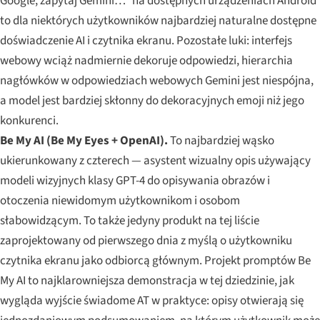
Google, zapytaj Gemini…“ na dostępnych urządzeniach Android
to dla niektórych użytkowników najbardziej naturalne dostępne
doświadczenie AI i czytnika ekranu. Pozostałe luki: interfejs
webowy wciąż nadmiernie dekoruje odpowiedzi, hierarchia
nagłówków w odpowiedziach webowych Gemini jest niespójna,
a model jest bardziej skłonny do dekoracyjnych emoji niż jego
konkurenci.
Be My AI (Be My Eyes + OpenAI).
To najbardziej wąsko
ukierunkowany z czterech — asystent wizualny opis używający
modeli wizyjnych klasy GPT-4 do opisywania obrazów i
otoczenia niewidomym użytkownikom i osobom
słabowidzącym. To także jedyny produkt na tej liście
zaprojektowany od pierwszego dnia z myślą o użytkowniku
czytnika ekranu jako odbiorcą głównym. Projekt promptów Be
My AI to najklarowniejsza demonstracja w tej dziedzinie, jak
wygląda wyjście świadome AT w praktyce: opisy otwierają się