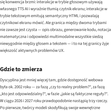
się konwencja brzmi: interakcje w trybie głosowym używają
własnego TTS AI i wyraźnie tłumią czytnik ekranu; interakcje w
trybie tekstowym emitują semantyczny HTML i pozwalają
czytnikowi ekranu mówić. Ale granica między dwoma trybami
nie zawsze jest czysta — opis obrazu, generowanie kodu, notacja
matematyczna i odpowiedzi multimodalne wszystkie siedzą
niewygodnie między głosem a tekstem — i to na tej granicy żyje
większość aktywnych problemów UX.
Gdzie to zmierza
Dyscyplina jest mniej więcej tam, gdzie dostępność webowa
była ok. 2002 roku — za fazą „czy to realny problem?“, za fazą
„kto jest odpowiedzialny?“, w fazie „jakie są faktyczne reguły?“.
W ciągu 2026 i 2027 roku prawdopodobnie nastąpią trzy rzeczy.
Po pierwsze, twórcy modeli skodyfikują swoje wewnętrzne