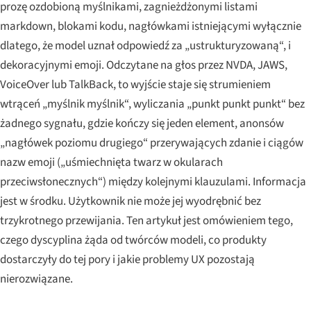
prozę ozdobioną myślnikami, zagnieżdżonymi listami
markdown, blokami kodu, nagłówkami istniejącymi wyłącznie
dlatego, że model uznał odpowiedź za „ustrukturyzowaną“, i
dekoracyjnymi emoji. Odczytane na głos przez NVDA, JAWS,
VoiceOver lub TalkBack, to wyjście staje się strumieniem
wtrąceń „myślnik myślnik“, wyliczania „punkt punkt punkt“ bez
żadnego sygnału, gdzie kończy się jeden element, anonsów
„nagłówek poziomu drugiego“ przerywających zdanie i ciągów
nazw emoji („uśmiechnięta twarz w okularach
przeciwsłonecznych“) między kolejnymi klauzulami. Informacja
jest w środku. Użytkownik nie może jej wyodrębnić bez
trzykrotnego przewijania. Ten artykuł jest omówieniem tego,
czego dyscyplina żąda od twórców modeli, co produkty
dostarczyły do tej pory i jakie problemy UX pozostają
nierozwiązane.