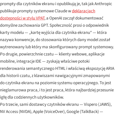
prompty dla czytników ekranu i opublikują je, tak jak Anthropic
publikuje prompty systemowe Claude w
deklaracjach
dostępności w stylu VPAT
, a OpenAI zaczął dokumentować
domyślne zachowania GPT. Społeczność prosi o odpowiednik
karty modelu — „kartę wyjścia dla czytnika ekranu“ — która
nazywa konwencje, do stosowania których dany model został
wytrenowany lub który ma skonfigurowany prompt systemowy.
Po drugie, powierzchnie czatu — klienty webowe, aplikacje
mobilne, integracje IDE — zyskają właściwe potoki
renderowania semantycznego HTML i właściwą ekspozycję ARIA
dla historii czatu, z klawiszami nawigacyjnymi zmapowanymi
do czytnika ekranu na poziomie systemu operacyjnego. To jest
nieglamurowa praca, i to jest praca, która najbardziej przesunie
igłę dla codziennych użytkowników.
Po trzecie, sami dostawcy czytników ekranu — Vispero (JAWS),
NV Access (NVDA), Apple (VoiceOver), Google (TalkBack) —