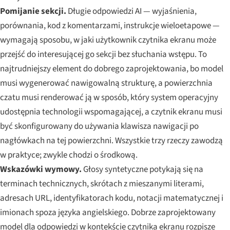
Pomijanie sekcji.
Długie odpowiedzi AI — wyjaśnienia,
porównania, kod z komentarzami, instrukcje wieloetapowe —
wymagają sposobu, w jaki użytkownik czytnika ekranu może
przejść do interesującej go sekcji bez słuchania wstępu. To
najtrudniejszy element do dobrego zaprojektowania, bo model
musi wygenerować nawigowalną strukturę,
a
powierzchnia
czatu musi renderować ją w sposób, który system operacyjny
udostępnia technologii wspomagającej,
a
czytnik ekranu musi
być skonfigurowany do używania klawisza nawigacji po
nagłówkach na tej powierzchni. Wszystkie trzy rzeczy zawodzą
w praktyce; zwykle chodzi o środkową.
Wskazówki wymowy.
Głosy syntetyczne potykają się na
terminach technicznych, skrótach z mieszanymi literami,
adresach URL, identyfikatorach kodu, notacji matematycznej i
imionach spoza języka angielskiego. Dobrze zaprojektowany
model dla odpowiedzi w kontekście czytnika ekranu rozpisze