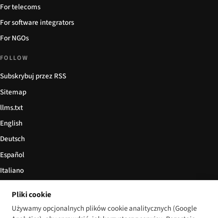
For telecoms
For software integrators
For NGOs
FOLLOW
Subskrybuj przez RSS
Sitemap
llms.txt
English
Deutsch
Español
Italiano
Български
Pliki cookie
简体中文
Używamy opcjonalnych plików cookie analitycznych (Google