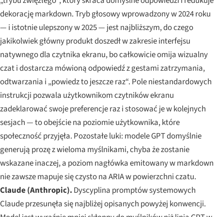
„trybu zwięzłego“, który skraca domyślne odpowiedzi i redukuje
dekorację markdown. Tryb głosowy wprowadzony w 2024 roku
— i istotnie ulepszony w 2025 — jest najbliższym, do czego
jakikolwiek główny produkt doszedł w zakresie interfejsu
natywnego dla czytnika ekranu, bo całkowicie omija wizualny
czat i dostarcza mówioną odpowiedź z gestami zatrzymania,
odtwarzania i „powiedz to jeszcze raz“. Pole niestandardowych
instrukcji pozwala użytkownikom czytników ekranu
zadeklarować swoje preferencje raz i stosować je w kolejnych
sesjach — to obejście na poziomie użytkownika, które
społeczność przyjęła. Pozostałe luki: modele GPT domyślnie
generują prozę z wieloma myślnikami, chyba że zostanie
wskazane inaczej, a poziom nagłówka emitowany w markdown
nie zawsze mapuje się czysto na ARIA w powierzchni czatu.
Claude (Anthropic).
Dyscyplina promptów systemowych
Claude przesunęła się najbliżej opisanych powyżej konwencji.