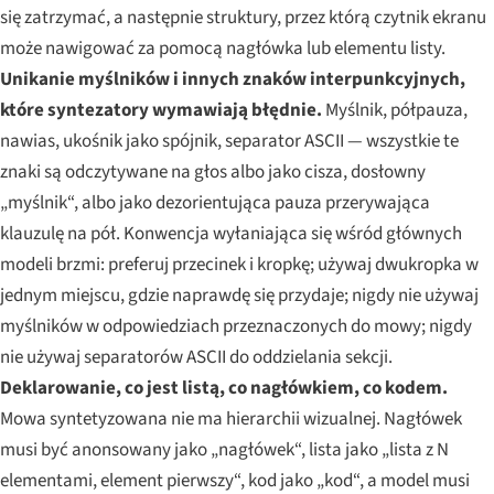
się zatrzymać, a następnie struktury, przez którą czytnik ekranu
może nawigować za pomocą nagłówka lub elementu listy.
Unikanie myślników i innych znaków interpunkcyjnych,
które syntezatory wymawiają błędnie.
Myślnik, półpauza,
nawias, ukośnik jako spójnik, separator ASCII — wszystkie te
znaki są odczytywane na głos albo jako cisza, dosłowny
„myślnik“, albo jako dezorientująca pauza przerywająca
klauzulę na pół. Konwencja wyłaniająca się wśród głównych
modeli brzmi: preferuj przecinek i kropkę; używaj dwukropka w
jednym miejscu, gdzie naprawdę się przydaje; nigdy nie używaj
myślników w odpowiedziach przeznaczonych do mowy; nigdy
nie używaj separatorów ASCII do oddzielania sekcji.
Deklarowanie, co jest listą, co nagłówkiem, co kodem.
Mowa syntetyzowana nie ma hierarchii wizualnej. Nagłówek
musi być anonsowany jako „nagłówek“, lista jako „lista z N
elementami, element pierwszy“, kod jako „kod“, a model musi