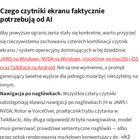
Czego czytniki ekranu faktycznie
potrzebują od AI
Aby powyższe ograniczenia stały się konkretne, warto przyjrzeć
się rzeczywistemu zachowaniu czterech kombinacji czytnik
ekranu / system operacyjny dominujących w tej dziedzinie:
JAWS na Windows, NVDA na Windows, VoiceOver na macOS i iOS
oraz TalkBack na Android
. Nie są one wymienne, a prompt
generujący świetne wyjście dla jednego może być nieczytelny na
innym.
Nawigacja po nagłówkach.
Wszystkie cztery czytniki
udostępniają klawisz nawigacji po nagłówkach (H w JAWS i
NVDA, Rotor w VoiceOver, przełącznik trybu czytania w
TalkBack). Aby długa odpowiedź AI była nawigowalna, model
musi generować prawdziwe semantyczne nagłówki — albo
przez potok renderowania markdown konwertujący do
<h2