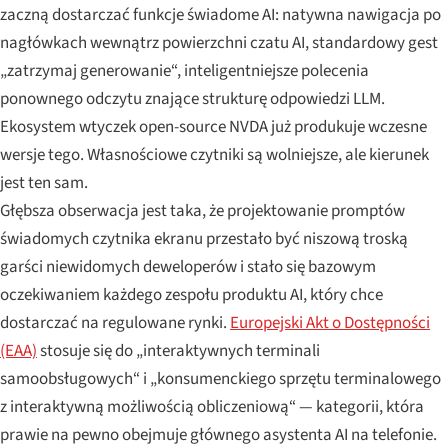
zaczną dostarczać funkcje świadome AI: natywna nawigacja po
nagłówkach wewnątrz powierzchni czatu AI, standardowy gest
„zatrzymaj generowanie“, inteligentniejsze polecenia
ponownego odczytu znające strukturę odpowiedzi LLM.
Ekosystem wtyczek open-source NVDA już produkuje wczesne
wersje tego. Własnościowe czytniki są wolniejsze, ale kierunek
jest ten sam.
Głębsza obserwacja jest taka, że projektowanie promptów
świadomych czytnika ekranu przestało być niszową troską
garści niewidomych deweloperów i stało się bazowym
oczekiwaniem każdego zespołu produktu AI, który chce
dostarczać na regulowane rynki.
Europejski Akt o Dostępności
(EAA)
stosuje się do „interaktywnych terminali
samoobsługowych“ i „konsumenckiego sprzętu terminalowego
z interaktywną możliwością obliczeniową“ — kategorii, która
prawie na pewno obejmuje głównego asystenta AI na telefonie.