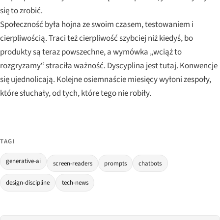
się to zrobić.
Społeczność była hojna ze swoim czasem, testowaniem i
cierpliwością. Traci też cierpliwość szybciej niż kiedyś, bo
produkty są teraz powszechne, a wymówka „wciąż to
rozgryzamy“ straciła ważność. Dyscyplina jest tutaj. Konwencje
się ujednolicają. Kolejne osiemnaście miesięcy wyłoni zespoły,
które słuchały, od tych, które tego nie robiły.
TAGI
generative-ai
screen-readers
prompts
chatbots
design-discipline
tech-news