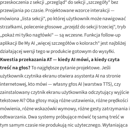
przeskoczenia z sekcji „przegląd“ do sekcji „szczegóły“ bez
przewijania po czasie. Projektowane wzorce interakcji —
mówiona „lista sekcji“, po której użytkownik może nawigować
strzałkami, polecenie głosowe „przejdź do sekcji trzeciej“, tryb
„pokaż mi tylko nagłówki“ — są wczesne. Funkcja follow-up
aplikacji Be My AI „więcej szczegółów o kolorach“ jest najbliżej
działającej wersji tego w produkcie gotowym do wysyłki.
Kwestia przekazania AT — kiedy AI mówi, a kiedy czyta
treść na głos?
To najgłębsze pytanie projektowe. Jeśli
użytkownik czytnika ekranu otwiera asystenta AI na stronie
internetowej, kto mówi — własny głos AI (warstwa TTS), czy
zainstalowany czytnik ekranu użytkownika odczytujący wyjście
tekstowe AI? Oba głosy mają różne ustawienia, różne prędkości
mówienia, różne wskazówki wymowy, różne gesty zatrzymania i
odtwarzania. Dwa systemy próbujące mówić tę samą treść w
tym samym czasie nie produkują nic użytecznego. Wyłaniająca