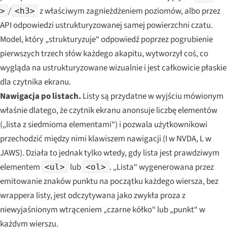
/
z właściwym zagnieżdżeniem poziomów, albo przez
>
<h3>
API odpowiedzi ustrukturyzowanej samej powierzchni czatu.
Model, który „strukturyzuje“ odpowiedź poprzez pogrubienie
pierwszych trzech słów każdego akapitu, wytworzył coś, co
wygląda na ustrukturyzowane wizualnie i jest całkowicie płaskie
dla czytnika ekranu.
Nawigacja po listach.
Listy są przydatne w wyjściu mówionym
właśnie dlatego, że czytnik ekranu anonsuje liczbę elementów
(„lista z siedmioma elementami“) i pozwala użytkownikowi
przechodzić między nimi klawiszem nawigacji (I w NVDA, L w
JAWS). Działa to jednak tylko wtedy, gdy lista jest prawdziwym
elementem
lub
. „Lista“ wygenerowana przez
<ul>
<ol>
emitowanie znaków punktu na początku każdego wiersza, bez
wrappera listy, jest odczytywana jako zwykła proza z
niewyjaśnionym wtrąceniem „czarne kółko“ lub „punkt“ w
każdym wierszu.