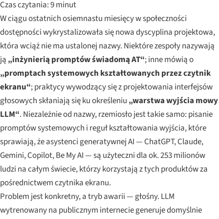
Czas czytania: 9 minut
W ciągu ostatnich osiemnastu miesięcy w społeczności
dostępności wykrystalizowała się nowa dyscyplina projektowa,
która wciąż nie ma ustalonej nazwy. Niektóre zespoły nazywają
ją
„inżynierią promptów świadomą AT“
; inne mówią o
„promptach systemowych kształtowanych przez czytnik
ekranu“
; praktycy wywodzący się z projektowania interfejsów
głosowych skłaniają się ku określeniu
„warstwa wyjścia mowy
LLM“
. Niezależnie od nazwy, rzemiosło jest takie samo: pisanie
promptów systemowych i reguł kształtowania wyjścia, które
sprawiają, że asystenci generatywnej AI — ChatGPT, Claude,
Gemini, Copilot, Be My AI — są użyteczni dla ok. 253 milionów
ludzi na całym świecie, którzy korzystają z tych produktów za
pośrednictwem czytnika ekranu.
Problem jest konkretny, a tryb awarii — głośny. LLM
wytrenowany na publicznym internecie generuje domyślnie