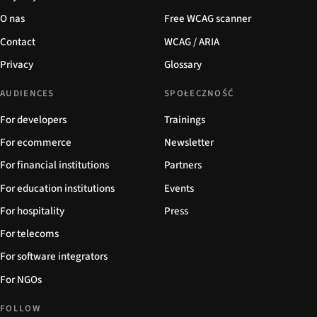
O nas
Free WCAG scanner
Contact
WCAG / ARIA
Privacy
Glossary
AUDIENCES
SPOŁECZNOŚĆ
For developers
Trainings
For ecommerce
Newsletter
For financial institutions
Partners
For education institutions
Events
For hospitality
Press
For telecoms
For software integrators
For NGOs
FOLLOW