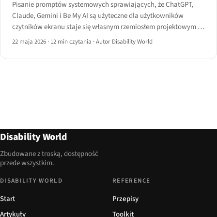
Pisanie promptów systemowych sprawiających, że ChatGPT,
Claude, Gemini i Be My AI są użyteczne dla użytkowników
czytników ekranu staje się własnym rzemiosłem projektowym —
z regułami dotyczącymi struktury, myślników, przekazania do AT
22 maja 2026
·
12 min czytania
·
Autor Disability World
i nierozwiązanymi problemami UX.
Disability World
Zbudowane z troską, dostępność
przede wszystkim.
DISABILITY WORLD
REFERENCE
Start
Przepisy
Artykuły
Toolkit