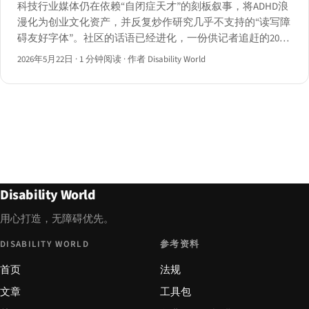
科技行业媒体仍在依赖“自闭症天才”的刻板叙事，将ADHD浪
漫化为创业文化资产，并反复炒作研究几乎不支持的“读写障
碍友好字体”。社区的话语已经进化，一份供记者追赶的2026
年编辑清单。
2026年5月22日
·
1 分钟阅读
·
作者 Disability World
Disability World
用心打造，无障碍优先。
DISABILITY WORLD
参考资料
首页
法规
文章
工具包