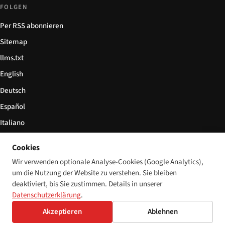
FOLGEN
Per RSS abonnieren
Sitemap
llms.txt
English
Deutsch
Español
Italiano
Български
Cookies
简体中文
Wir verwenden optionale Analyse-Cookies (Google Analytics),
um die Nutzung der Website zu verstehen. Sie bleiben
deaktiviert, bis Sie zustimmen. Details in unserer
Datenschutzerklärung
.
© 2026 Disability World. Alle Rechte vorbehalten.
Cookie-Einstellungen
Akzeptieren
Ablehnen
English
Deutsch
Español
Italiano
Български
简体中文
Polski
Français
Sprache: