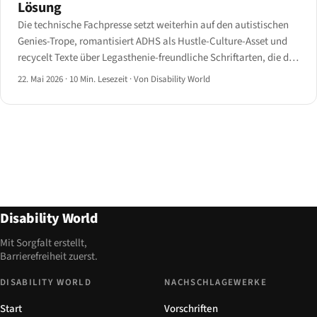
Lösung
Die technische Fachpresse setzt weiterhin auf den autistischen
Genies-Trope, romantisiert ADHS als Hustle-Culture-Asset und
recycelt Texte über Legasthenie-freundliche Schriftarten, die die
Forschung kaum stützt. Die Sprache der Community hat sich
22. Mai 2026
·
10 Min. Lesezeit
·
Von Disability World
weiterentwickelt.
Disability World
Mit Sorgfalt erstellt,
Barrierefreiheit zuerst.
DISABILITY WORLD
NACHSCHLAGEWERKE
Start
Vorschriften