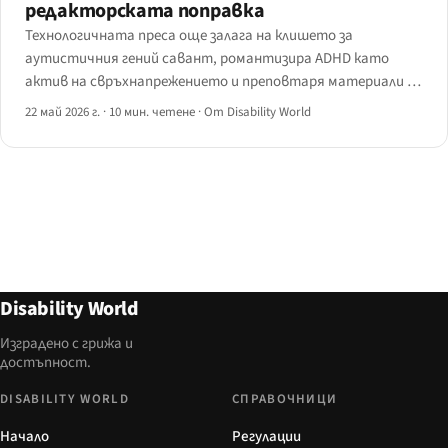
редакторската поправка
Технологичната преса още залага на клишето за
аутистичния гений савант, романтизира ADHD като
актив на свръхнапрежението и преповтаря материали за
„шрифтове за дислексия“, които изследванията едва ли
22 май 2026 г.
·
10 мин. четене
·
От Disability World
подкрепят. Езикът на общността продължи напред.
Редакторски контролен списък за 2026 г.
Disability World
Изградено с грижа и
достъпност.
DISABILITY WORLD
СПРАВОЧНИЦИ
Начало
Регулации