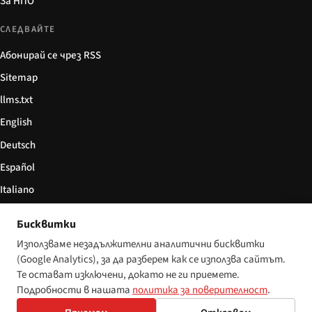
За НПО
СЛЕДВАЙТЕ
Абонирай се чрез RSS
Sitemap
llms.txt
English
Deutsch
Español
Italiano
Български
Бисквитки
简体中文
Използваме незадължителни аналитични бисквитки
(Google Analytics), за да разберем как се използва сайтът.
Те остават изключени, докато не ги приемете.
Подробности в нашата
политика за поверителност
.
© 2026 Disability World. Всички права запазени.
Настройки за бисквитки