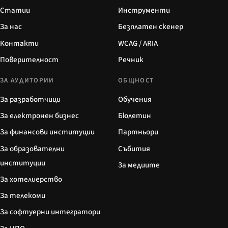
Статии
Инструменти
За нас
Безплатен скенер
Контакти
WCAG / ARIA
Поверителност
Речник
ЗА АУДИТОРИИ
ОБЩНОСТ
За разработчици
Обучения
За електронен бизнес
Бюлетин
За финансови институции
Партньори
За образователни
Събития
институции
За медиите
За хотелиерство
За телекоми
За софтуерни интегратори