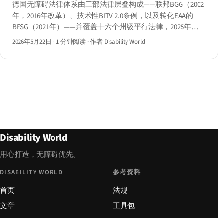
德国无障碍法律体系由三部法律层叠构成——联邦BGG（2002
年，2016年改革）、技术性BITV 2.0条例，以及转化EAA的
BFSG（2021年）——并覆盖十六个州级平行法律，2025年
BAFA执法机制亦已启动。
2026年5月22日
·
1 分钟阅读
·
作者 Disability World
Disability World
用心打造，无障碍优先。
DISABILITY WORLD
参考资料
首页
法规
文章
工具包