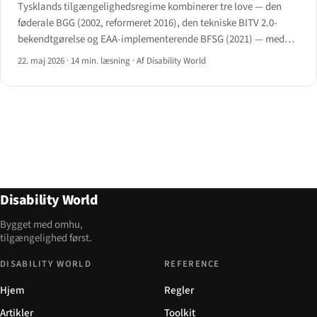
Tysklands tilgængelighedsregime kombinerer tre love — den
føderale BGG (2002, reformeret 2016), den tekniske BITV 2.0-
bekendtgørelse og EAA-implementerende BFSG (2021) — med
seksten delstatslige love og BAFA's håndhævelsesindsats fra
22. maj 2026
·
14 min. læsning
·
Af Disability World
2025.
Disability World
Bygget med omhu,
tilgængelighed først.
DISABILITY WORLD
REFERENCE
Hjem
Regler
Artikler
Toolkit