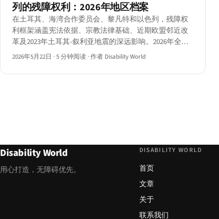
列的残障权利：2026年地区档案
在土耳其、海湾合作委员会、黎凡特和以色列，残障权
利框架涵盖宪法依据、宗教法律基础、近期欧盟邻近改
革及2023年土耳其-叙利亚地震的深远影响。2026年全
景，逐国详述。
2026年5月22日
·
5 分钟阅读
·
作者 Disability World
DISABILITY WORLD
Disability World
首页
用心打造，无障碍优先。
文章
关于
联系我们