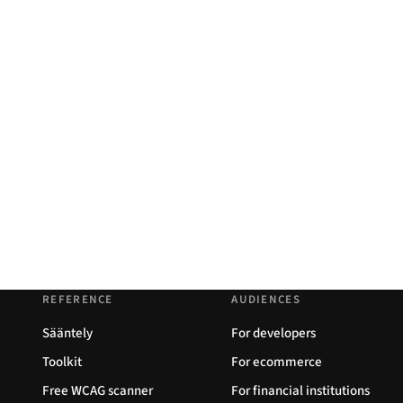
REFERENCE
AUDIENCES
Sääntely
For developers
Toolkit
For ecommerce
Free WCAG scanner
For financial institutions