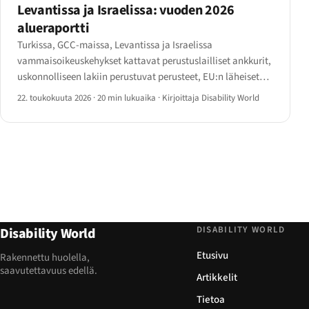
Levantissa ja Israelissa: vuoden 2026
alueraportti
Turkissa, GCC-maissa, Levantissa ja Israelissa
vammaisoikeuskehykset kattavat perustuslailliset ankkurit,
uskonnolliseen lakiin perustuvat perusteet, EU:n läheiset
uudistukset ja vuoden 2023 Turkki–Syyria-maanjäristyksen
22. toukokuuta 2026
·
20 min lukuaika
·
Kirjoittaja Disability World
pitkän jälkivaikutuksen. Vuoden 2026 tilanne maa maalta
kartoitettuna.
DISABILITY WORLD
Disability World
Etusivu
Rakennettu huolella,
saavutettavuus edellä.
Artikkelit
Tietoa