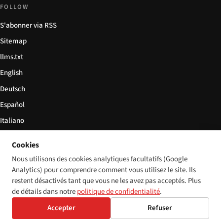
FOLLOW
S'abonner via RSS
Sitemap
llms.txt
English
Deutsch
Español
Italiano
Български
Cookies
简体中文
Nous utilisons des cookies analytiques facultatifs (Google
Analytics) pour comprendre comment vous utilisez le site. Ils
restent désactivés tant que vous ne les avez pas acceptés. Plus
de détails dans notre
politique de confidentialité
.
© 2026 Disability World. Tous droits réservés.
Cookie settings
Accepter
Refuser
English
Deutsch
Español
Italiano
Български
简体中文
Polski
Français
Langue: