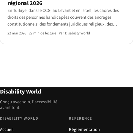
régional 2026
En Türkiye, dans le CCG, au Levant et en Israël, les cadres des
droits des personnes handicapées couvrent des ancrages
constitutionnels, des fondements juridiques religieux, des
réformes récentes proches du droit européen, et les suites du
22 mai 2026
·
29 min de lecture
·
Par Disability World
séisme de 2023. Le paysage 2026, pays par pays.
Disability World
Conçu avec soin, l'accessibilité
avant tout.
DISABILITY WORLD
REFERENCE
Accueil
Réglementation