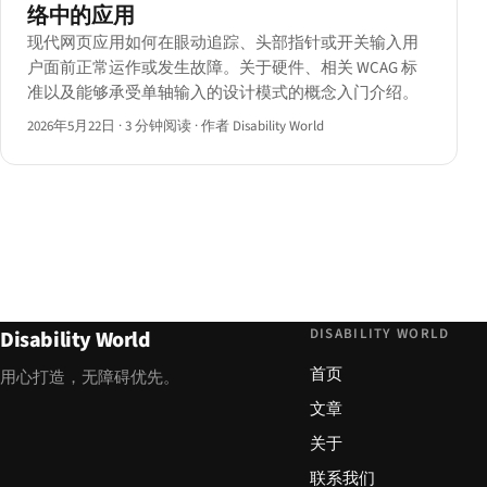
络中的应用
现代网页应用如何在眼动追踪、头部指针或开关输入用
户面前正常运作或发生故障。关于硬件、相关 WCAG 标
准以及能够承受单轴输入的设计模式的概念入门介绍。
2026年5月22日
·
3 分钟阅读
·
作者 Disability World
DISABILITY WORLD
Disability World
首页
用心打造，无障碍优先。
文章
关于
联系我们