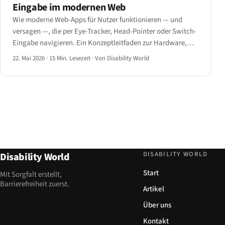
Eingabe im modernen Web
Wie moderne Web-Apps für Nutzer funktionieren — und
versagen —, die per Eye-Tracker, Head-Pointer oder Switch-
Eingabe navigieren. Ein Konzeptleitfaden zur Hardware,
den relevanten WCAG-Kriterien und den Designmustern, die
22. Mai 2026
·
15 Min. Lesezeit
·
Von Disability World
einseitige Eingabe überleben.
DISABILITY WORLD
Disability World
Start
Mit Sorgfalt erstellt,
Barrierefreiheit zuerst.
Artikel
Über uns
Kontakt