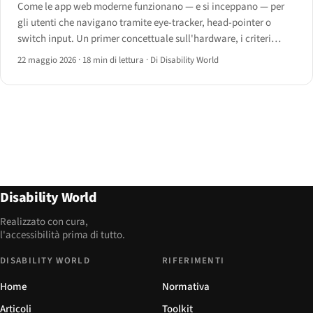
Come le app web moderne funzionano — e si inceppano — per
gli utenti che navigano tramite eye-tracker, head-pointer o
switch input. Un primer concettuale sull'hardware, i criteri
WCAG pertinenti e i design pattern che resistono all'input su
22 maggio 2026
·
18 min di lettura
·
Di Disability World
asse singolo.
Disability World
Realizzato con cura,
l'accessibilità prima di tutto.
DISABILITY WORLD
RIFERIMENTI
Home
Normativa
Articoli
Toolkit