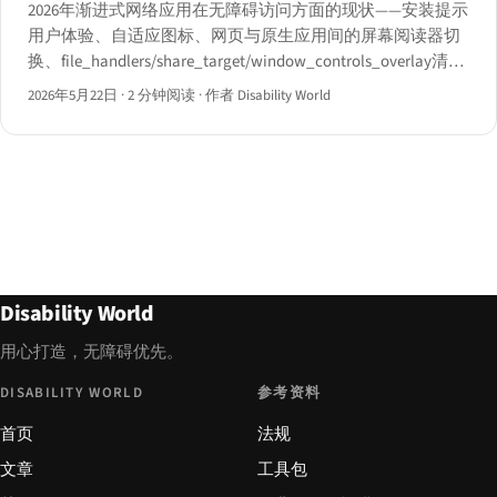
2026年渐进式网络应用在无障碍访问方面的现状——安装提示
用户体验、自适应图标、网页与原生应用间的屏幕阅读器切
换、file_handlers/share_target/window_controls_overlay清单
属性、离线辅助技术行为，以及iOS 16.4后的iOS Safari安装路
2026年5月22日
·
2 分钟阅读
·
作者 Disability World
径。
Disability World
用心打造，无障碍优先。
DISABILITY WORLD
参考资料
首页
法规
文章
工具包