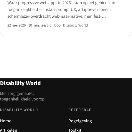
Waar progressive web apps in 2026 staan op het gebied van
toegankelijkheid — install-prompt UX, adaptieve iconen,
schermlezer-overdracht web-naar-native, manifest-
eigenschappen file_handlers / share_target /
22 mei 2026
·
10 min. leestijd
·
Door Disability World
window_controls_overlay, offline AT-gedrag en het iOS Safari-
installatiepad na iOS 16.4.
Disability World
Met zorg gemaakt,
toegankelijkheid voorop.
DISABILITY WORLD
REFERENCE
Home
Regelgeving
Artikelen
Toolkit