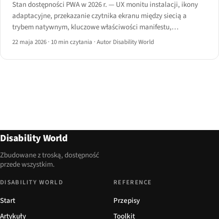
Stan dostępności PWA w 2026 r. — UX monitu instalacji, ikony
adaptacyjne, przekazanie czytnika ekranu między siecią a
trybem natywnym, kluczowe właściwości manifestu,
technologie wspomagające w trybie offline i ścieżka instalacji w
22 maja 2026
·
10 min czytania
·
Autor Disability World
iOS Safari.
Disability World
Zbudowane z troską, dostępność
przede wszystkim.
DISABILITY WORLD
REFERENCE
Start
Przepisy
Artykuły
Toolkit