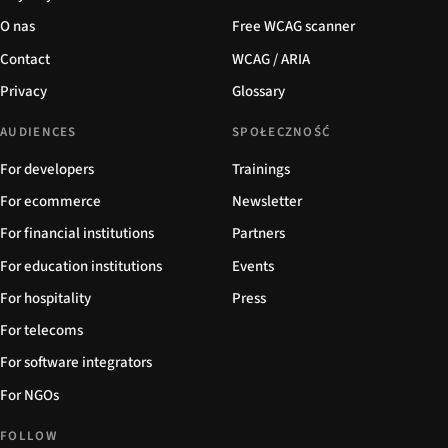
O nas
Free WCAG scanner
Contact
WCAG / ARIA
Privacy
Glossary
AUDIENCES
SPOŁECZNOŚĆ
For developers
Trainings
For ecommerce
Newsletter
For financial institutions
Partners
For education institutions
Events
For hospitality
Press
For telecoms
For software integrators
For NGOs
FOLLOW