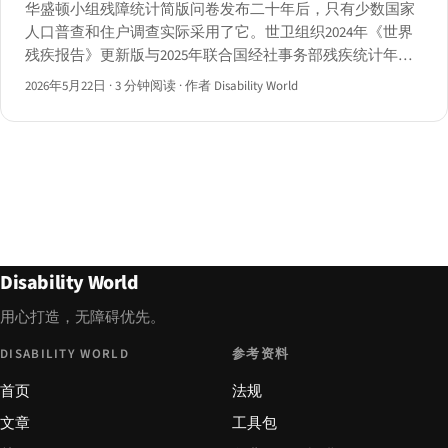
华盛顿小组残障统计简版问卷发布二十年后，只有少数国家
人口普查和住户调查实际采用了它。世卫组织2024年《世界
残疾报告》更新版与2025年联合国经社事务部残疾统计年鉴
揭示了2026年的数字与缺口。
2026年5月22日
·
3 分钟阅读
·
作者 Disability World
Disability World
用心打造，无障碍优先。
DISABILITY WORLD
参考资料
首页
法规
文章
工具包