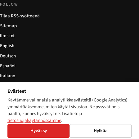
FOLLOW
Tilaa RSS-syötteenä
Sitemap
llms.txt
English
Deutsch
Español
Italiano
Български
Evästeet
简体中文
Käytämme valinnaisia analytiikkaevästeitä (Google Analytics)
ymmärtääksemme, miten käytät sivustoa. Ne pysyvät pois
päältä, kunnes hyväksyt ne. Lisätietoja
tietosuojakäytännössämme
.
© 2026 Disability World. Kaikki oikeudet pidätetään.
Cookie settings
Hyväksy
Hylkää
English
Deutsch
Español
Italiano
Български
简体中文
Polski
Français
Nederlands
Kieli: