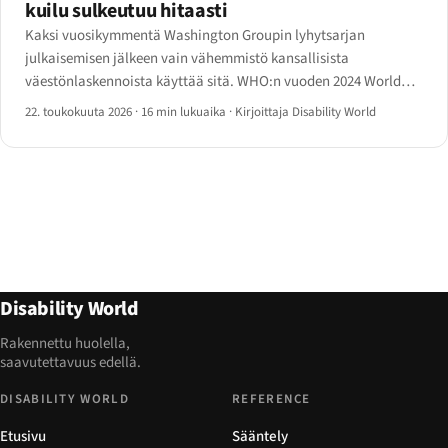
kuilu sulkeutuu hitaasti
Kaksi vuosikymmentä Washington Groupin lyhytsarjan
julkaisemisen jälkeen vain vähemmistö kansallisista
väestönlaskennoista käyttää sitä. WHO:n vuoden 2024 World
Report on Disability -päivitys ja YK DESA:n Disability Statistics
22. toukokuuta 2026
·
16 min lukuaika
·
Kirjoittaja Disability World
Compendium 2025 kertovat vuoden 2026 luvut — ja puutteet.
Disability World
Rakennettu huolella,
saavutettavuus edellä.
DISABILITY WORLD
REFERENCE
Etusivu
Sääntely