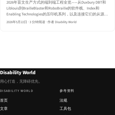
2026年盲文生产方式的端到端工程全览——从Duxbury DBT和
Liblouis到BrailleBlaster和RoboBraille的软件栈、Index和
Enabling Technologies的压印机系列，以及连接它们的从源文
档到纸张的完整工作流程。
2026年5月22日
·
3 分钟阅读
·
作者 Disability World
Disability World
用心打造，无障碍优先。
DISABILITY WORLD
参考资料
首页
法规
文章
工具包