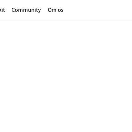
kit
Community
Om os