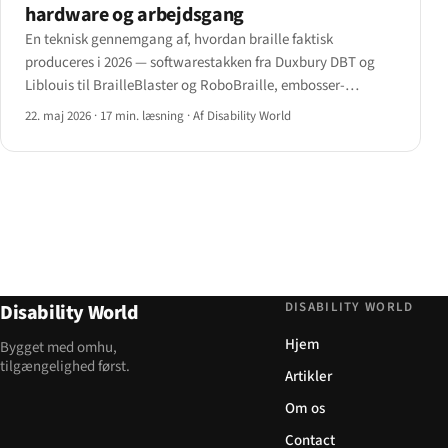
hardware og arbejdsgang
En teknisk gennemgang af, hvordan braille faktisk
produceres i 2026 — softwarestakken fra Duxbury DBT og
Liblouis til BrailleBlaster og RoboBraille, embosser-
familierne fra Index og Enabling Technologies og den
22. maj 2026
·
17 min. læsning
·
Af Disability World
arbejdsgang, der forbinder dem.
DISABILITY WORLD
Disability World
Hjem
Bygget med omhu,
tilgængelighed først.
Artikler
Om os
Contact