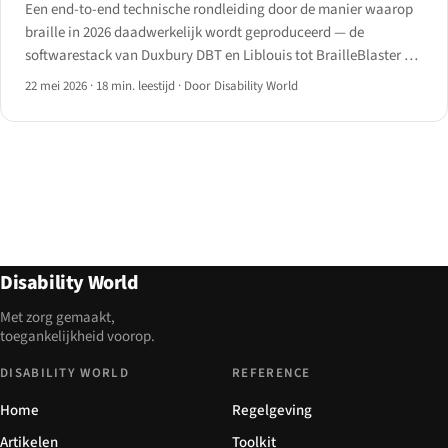
Een end-to-end technische rondleiding door de manier waarop
braille in 2026 daadwerkelijk wordt geproduceerd — de
softwarestack van Duxbury DBT en Liblouis tot BrailleBlaster en
RoboBraille, de embosse-families van Index en Enabling
22 mei 2026
·
18 min. leestijd
·
Door Disability World
Technologies, en de workflow van bron tot papier.
Disability World
Met zorg gemaakt,
toegankelijkheid voorop.
DISABILITY WORLD
REFERENCE
Home
Regelgeving
Artikelen
Toolkit