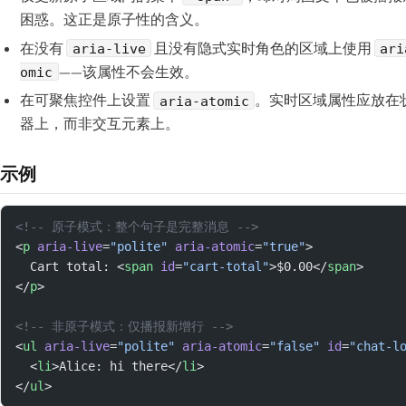
困惑。这正是原子性的含义。
在没有
且没有隐式实时角色的区域上使用
aria-live
ari
——该属性不会生效。
omic
在可聚焦控件上设置
。实时区域属性应放在
aria-atomic
器上，而非交互元素上。
示例
<!-- 原子模式：整个句子是完整消息 -->
<
p
 aria-live
=
"polite"
 aria-atomic
=
"true"
>
  Cart total: <
span
 id
=
"cart-total"
>$0.00</
span
>
</
p
>
<!-- 非原子模式：仅播报新增行 -->
<
ul
 aria-live
=
"polite"
 aria-atomic
=
"false"
 id
=
"chat-l
  <
li
>Alice: hi there</
li
>
</
ul
>