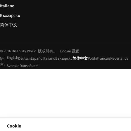
Italiano
Български
简体中文
© 2026 Disability World. 版权所有。
Cookie 设置
English
Deutsch
Español
Italiano
Български
简体中文
Polski
Français
Nederlands
语
言:
Svenska
Dansk
Suomi
Cookie