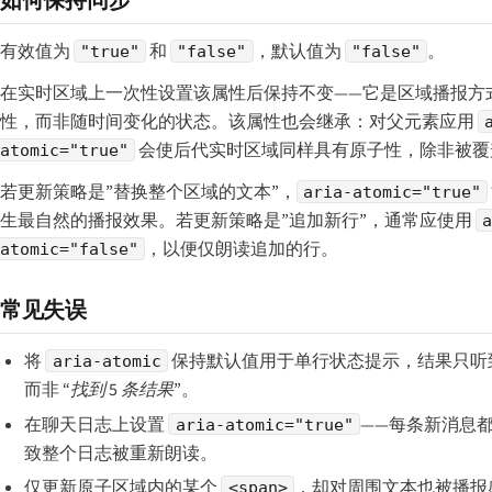
如何保持同步
有效值为
和
，默认值为
。
"true"
"false"
"false"
在实时区域上一次性设置该属性后保持不变——它是区域播报方
性，而非随时间变化的状态。该属性也会继承：对父元素应用
会使后代实时区域同样具有原子性，除非被覆
atomic="true"
若更新策略是”替换整个区域的文本”，
aria-atomic="true"
生最自然的播报效果。若更新策略是”追加新行”，通常应使用
，以便仅朗读追加的行。
atomic="false"
常见失误
将
保持默认值用于单行状态提示，结果只听
aria-atomic
而非
“找到 5 条结果”
。
在聊天日志上设置
——每条新消息
aria-atomic="true"
致整个日志被重新朗读。
仅更新原子区域内的某个
，却对周围文本也被播报
<span>