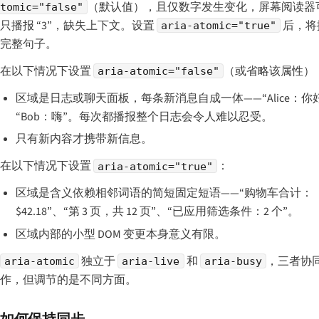
（默认值），且仅数字发生变化，屏幕阅读器
tomic="false"
只播报
“3”
，缺失上下文。设置
后，将
aria-atomic="true"
完整句子。
在以下情况下设置
（或省略该属性）
aria-atomic="false"
区域是日志或聊天面板，每条新消息自成一体——“Alice：你
“Bob：嗨”。每次都播报整个日志会令人难以忍受。
只有新内容才携带新信息。
在以下情况下设置
：
aria-atomic="true"
区域是含义依赖相邻词语的简短固定短语——“购物车合计：
$42.18”、“第 3 页，共 12 页”、“已应用筛选条件：2 个”。
区域内部的小型 DOM 变更本身意义有限。
独立于
和
，三者协
aria-atomic
aria-live
aria-busy
作，但调节的是不同方面。