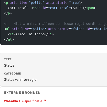
<
p
 aria-live
=
"polite"
 aria-atomic
=
"true"
>
  Cart total: <
span
 id
=
"cart-total"
>$0.00</
span
>
</
p
>
<!-- Niet-atomisch: alleen de nieuwe regel wordt aang
<
ul
 aria-live
=
"polite"
 aria-atomic
=
"false"
 id
=
"chat-l
  <
li
>Alice: hi there</
li
>
</
ul
>
TYPE
Status
CATEGORIE
Status van live-regio
EXTERNE BRONNEN
WAI-ARIA 1.2-specificatie ↗