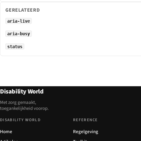
GERELATEERD
aria-live
aria-busy
status
Disability World
Met zorg gemaakt,
toegankelijkheid voorop.
DISABILITY WORLD
REFERENCE
Home
Regelgeving