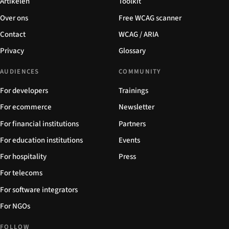
Artikelen
Toolkit
Over ons
Free WCAG scanner
Contact
WCAG / ARIA
Privacy
Glossary
AUDIENCES
COMMUNITY
For developers
Trainings
For ecommerce
Newsletter
For financial institutions
Partners
For education institutions
Events
For hospitality
Press
For telecoms
For software integrators
For NGOs
FOLLOW