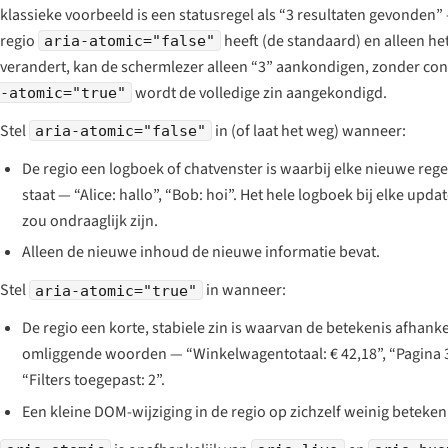
klassieke voorbeeld is een statusregel als
“3 resultaten gevonden”
regio
heeft (de standaard) en alleen het
aria-atomic="false"
verandert, kan de schermlezer alleen
“3”
aankondigen, zonder con
wordt de volledige zin aangekondigd.
-atomic="true"
Stel
in (of laat het weg) wanneer:
aria-atomic="false"
De regio een logboek of chatvenster is waarbij elke nieuwe regel
staat — “Alice: hallo”, “Bob: hoi”. Het hele logboek bij elke up
zou ondraaglijk zijn.
Alleen de nieuwe inhoud de nieuwe informatie bevat.
Stel
in wanneer:
aria-atomic="true"
De regio een korte, stabiele zin is waarvan de betekenis afhankel
omliggende woorden — “Winkelwagentotaal: € 42,18”, “Pagina 3
“Filters toegepast: 2”.
Een kleine DOM-wijziging in de regio op zichzelf weinig betekeni