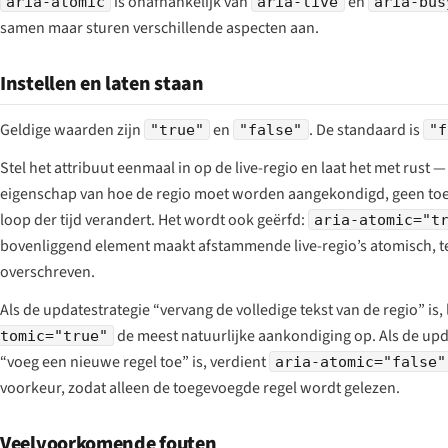
is onafhankelijk van
en
aria-atomic
aria-live
aria-bus
samen maar sturen verschillende aspecten aan.
Instellen en laten staan
Geldige waarden zijn
en
. De standaard is
"true"
"false"
"f
Stel het attribuut eenmaal in op de live-regio en laat het met rust —
eigenschap van hoe de regio moet worden aangekondigd, geen toe
loop der tijd verandert. Het wordt ook geërfd:
aria-atomic="t
bovenliggend element maakt afstammende live-regio’s atomisch, te
overschreven.
Als de updatestrategie “vervang de volledige tekst van de regio” is,
de meest natuurlijke aankondiging op. Als de upd
tomic="true"
“voeg een nieuwe regel toe” is, verdient
aria-atomic="false"
voorkeur, zodat alleen de toegevoegde regel wordt gelezen.
Veelvoorkomende fouten