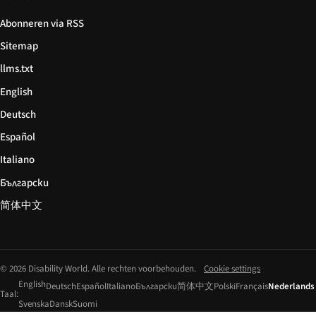
Abonneren via RSS
Sitemap
llms.txt
English
Deutsch
Español
Italiano
Български
简体中文
© 2026 Disability World. Alle rechten voorbehouden.
Cookie settings
English
Deutsch
Español
Italiano
Български
简体中文
Polski
Français
Nederlands
Taal:
Svenska
Dansk
Suomi