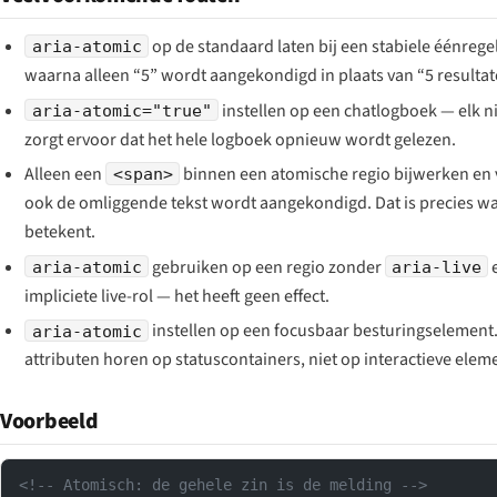
op de standaard laten bij een stabiele éénregel
aria-atomic
waarna alleen
“5”
wordt aangekondigd in plaats van
“5 resulta
instellen op een chatlogboek — elk n
aria-atomic="true"
zorgt ervoor dat het hele logboek opnieuw wordt gelezen.
Alleen een
binnen een atomische regio bijwerken en v
<span>
ook de omliggende tekst wordt aangekondigd. Dat is precies w
betekent.
gebruiken op een regio zonder
e
aria-atomic
aria-live
impliciete live-rol — het heeft geen effect.
instellen op een focusbaar besturingselement.
aria-atomic
attributen horen op statuscontainers, niet op interactieve elem
Voorbeeld
<!-- Atomisch: de gehele zin is de melding -->