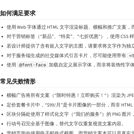
如何满足要求
使用 Web 字体通过 HTML 文字渲染标题、横幅和推广文案，
对于营销标签（“新品”、“特卖”、“七折优惠”），使用 CSS 
若设计师提供了含有嵌入文字的主图，请要求将文字作为独立图
对于服务端生成的社交媒体式引言卡片，尽可能使用带有
<
使用
加载自定义展示字体，而非将装饰性字
@font-face
常见失败情形
横幅广告将所有文案（“限时特惠！立即购买！“）渲染为 JPEG
定价套餐卡片中，“$99/月”是卡片图像的一部分，而非 HTML
区块分隔处使用了样式化文字（“我们的服务”）的 PNG 图
行动号召完全基于图像，替代文字仅重复视觉文案内容。
营销页面中使用电子邮件式截图，而营销文案本可以是真实