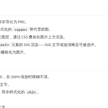
而非导出为 PNG。
样式化的
替代雪碧图。
<span>
层，通过 CSS 叠加在图片上方渲染。
元素的 SVG 渲染——SVG 文字缩放清晰且可被选中。
text>
体栅格化为图片。
，在 200% 缩放时模糊不清。
 文字。
片，而非样式化的
。
<h2>
文字。