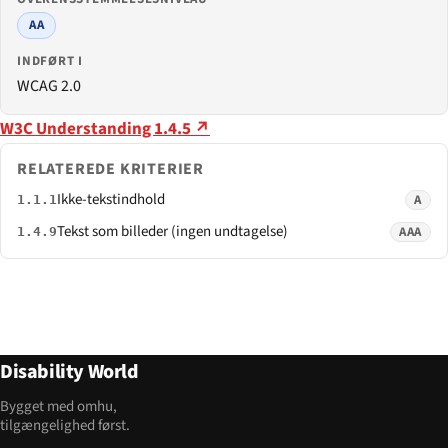
AA
INDFØRT I
WCAG 2.0
W3C Understanding 1.4.5 ↗
RELATEREDE KRITERIER
Ikke-tekstindhold
A
1.1.1
Tekst som billeder (ingen undtagelse)
AAA
1.4.9
Disability World
Bygget med omhu,
tilgængelighed først.