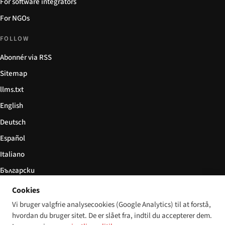
For software integrators
For NGOs
FOLLOW
Abonnér via RSS
Sitemap
llms.txt
English
Deutsch
Español
Italiano
Български
简体中文
Cookies
Vi bruger valgfrie analysecookies (Google Analytics) til at forstå,
hvordan du bruger sitet. De er slået fra, indtil du accepterer dem.