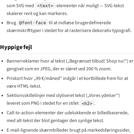
som SVG med
-elementer når muligt — SVG-tekst
<text>
skalerer rent og kan markeres.
Brug
til at indlæse brugerdefinerede
@font-face
skærmskrifttyper i stedet for at rasterisere dekorativ typografi.
Hyppige fejl
Bannerreklamer hvor al tekst („Begrænset tilbud! Shop nu!“) er
gengivet som en JPEG, der er sløret ved 200 % zoom.
Priskort hvor „99 €/måned“ indgår i et kortbillede frem for at
være HTML-tekst.
Sektionsskillelinjer med styliseret tekst („Vores ydelser“)
leveret som PNG i stedet for en stilet
.
<h2>
Call-to-action-elementer der udelukkende er billedbaserede,
med alt-tekst der blot gentager den synlige tekst.
E-mail-lignende skærmbilleder brugt på markedsføringssider,