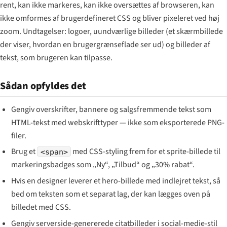
rent, kan ikke markeres, kan ikke oversættes af browseren, kan
ikke omformes af brugerdefineret CSS og bliver pixeleret ved høj
zoom. Undtagelser: logoer, uundværlige billeder (et skærmbillede
der viser, hvordan en brugergrænseflade ser ud) og billeder af
tekst, som brugeren kan tilpasse.
Sådan opfyldes det
Gengiv overskrifter, bannere og salgsfremmende tekst som
HTML-tekst med webskrifttyper — ikke som eksporterede PNG-
filer.
Brug et
med CSS-styling frem for et sprite-billede til
<span>
markeringsbadges som „Ny“, „Tilbud“ og „30% rabat“.
Hvis en designer leverer et hero-billede med indlejret tekst, så
bed om teksten som et separat lag, der kan lægges oven på
billedet med CSS.
Gengiv serverside-genererede citatbilleder i social-medie-stil