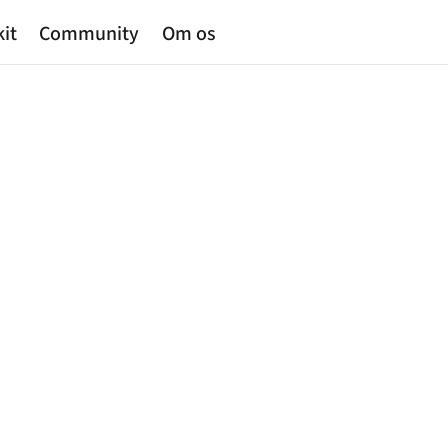
kit
Community
Om os